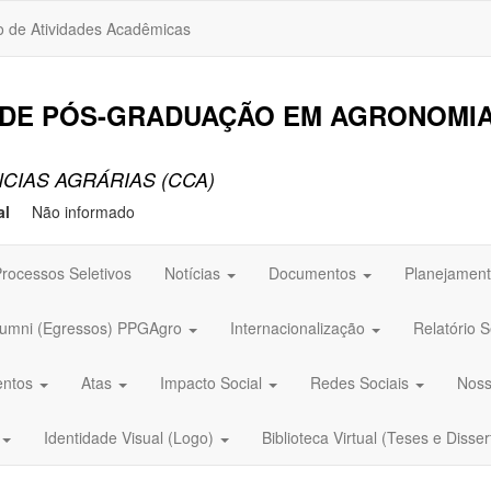
o de Atividades Acadêmicas
DE PÓS-GRADUAÇÃO EM AGRONOMIA 
CIAS AGRÁRIAS (CCA)
al
Não informado
rocessos Seletivos
Notícias
Documentos
Planejament
lumni (Egressos) PPGAgro
Internacionalização
Relatório 
entos
Atas
Impacto Social
Redes Sociais
Noss
Identidade Visual (Logo)
Biblioteca Virtual (Teses e Disse