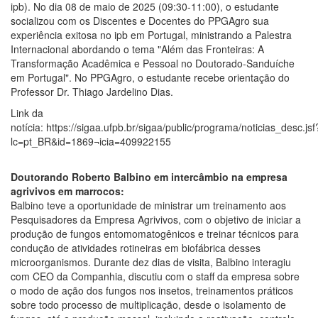
ipb). No dia 08 de maio de 2025 (09:30-11:00), o estudante
socializou com os Discentes e Docentes do PPGAgro sua
experiência exitosa no ipb em Portugal, ministrando a Palestra
Internacional abordando o tema "Além das Fronteiras: A
Transformação Acadêmica e Pessoal no Doutorado-Sanduíche
em Portugal". No PPGAgro, o estudante recebe orientação do
Professor Dr. Thiago Jardelino Dias.
Link da
notícia: https://sigaa.ufpb.br/sigaa/public/programa/noticias_desc.jsf
lc=pt_BR&id=1869¬icia=409922155
Doutorando Roberto Balbino em intercâmbio na empresa
agrivivos em marrocos:
Balbino teve a oportunidade de ministrar um treinamento aos
Pesquisadores da Empresa Agrivivos, com o objetivo de iniciar a
produção de fungos entomomatogênicos e treinar técnicos para
condução de atividades rotineiras em biofábrica desses
microorganismos. Durante dez dias de visita, Balbino interagiu
com CEO da Companhia, discutiu com o staff da empresa sobre
o modo de ação dos fungos nos insetos, treinamentos práticos
sobre todo processo de multiplicação, desde o isolamento de