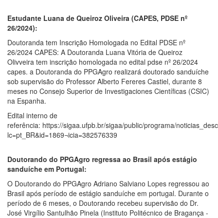
Estudante Luana de Queiroz Oliveira (CAPES, PDSE nº
26/2024):
Doutoranda tem Inscrição Homologada no Edital PDSE nº
26/2024 CAPES: A Doutoranda Luana Vitória de Queiroz
Olivveira tem inscrição homologada no edital pdse nº 26/2024
capes. a Doutoranda do PPGAgro realizará doutorado sanduíche
sob supervisão do Professor Alberto Fereres Castiel, durante 8
meses no Consejo Superior de Investigaciones Científicas (CSIC)
na Espanha.
Edital interno de
referência: https://sigaa.ufpb.br/sigaa/public/programa/noticias_desc
lc=pt_BR&id=1869¬icia=382576339
Doutorando do PPGAgro regressa ao Brasil após estágio
sanduíche em Portugal:
O Doutorando do PPGAgro Adriano Salviano Lopes regressou ao
Brasil após período de estágio sanduíche em portugal. Durante o
período de 6 meses, o Doutorando recebeu supervisão do Dr.
José Virgílio Santulhão Pinela (Instituto Politécnico de Bragança -