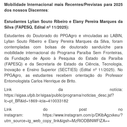
Mobilidade Internacional mais Recentes/Previstas para 2025
dos nossos Discentes
:
Estudantes Lylian Souto Ribeiro e Elany Pereira Marques da
Silva (FAPESQ, Edital nº 11/2025):
Estudantes do Doutorado do PPGAgro e vinculadas ao LABIN,
Lylian Souto Ribeiro e Elany Pereira Marques da Silva, foram
contempladas com bolsas de doutorado sanduíche para
mobilidade internacional do Programa Paraíba Sem Fronteiras,
da Fundação de Apoio à Pesquisa do Estado da Paraíba
(FAPESQ) e da Secretaria de Estado da Ciência, Tecnologia,
Inovação e Ensino Superior (SECTIES) (Edital nº 11/2025). No
PPGAgro, as estudantes recebem orientação do Professor
Entomologista Carlos Henrique de Brito.
Link da notícia:
https://sigaa.ufpb.br/sigaa/public/programa/noticias_desc.jsf?
lc=pt_BR&id=1869¬icia=410033182
Link do post no
instagram: https://www.instagram.com/p/DKibAgzxkeu/?
utm_source=ig_web_copy_link&igsh=MzRlODBiNWFlZA==