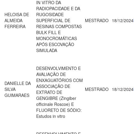
IN VITRO DA
RADIOPACIDADE E DA
HELOISA DE
RUGOSIDADE
ALMEIDA
SUPERFICIAL DE
MESTRADO
18/12/2024
FERREIRA
RESINAS COMPOSTAS
BULK FILL E
MONOCROMÁTICAS
APÓS ESCOVAÇÃO
SIMULADA
DESENVOLVIMENTO E
AVALIAÇÃO DE
ENXAGUATÓRIOS COM
DANIELLE DA
ASSOCIAÇÃO DE
SILVA
MESTRADO
18/12/2024
EXTRATO DE
GUIMARAES
GENGIBRE (Zingiber
officinale Roscoe) E
FLUORETO DE SÓDIO:
Estudos in vitro
DESENVOLVIMENTO E