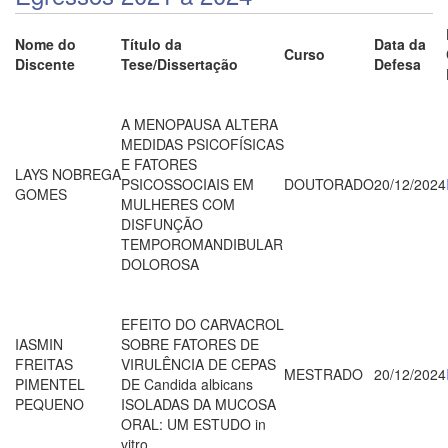
Nome do
Título da
Data da
Curso
Discente
Tese/Dissertação
Defesa
A MENOPAUSA ALTERA
MEDIDAS PSICOFÍSICAS
E FATORES
LAYS NOBREGA
PSICOSSOCIAIS EM
DOUTORADO
20/12/2024
GOMES
MULHERES COM
DISFUNÇÃO
TEMPOROMANDIBULAR
DOLOROSA
EFEITO DO CARVACROL
IASMIN
SOBRE FATORES DE
FREITAS
VIRULÊNCIA DE CEPAS
MESTRADO
20/12/2024
PIMENTEL
DE Candida albicans
PEQUENO
ISOLADAS DA MUCOSA
ORAL: UM ESTUDO in
vitro