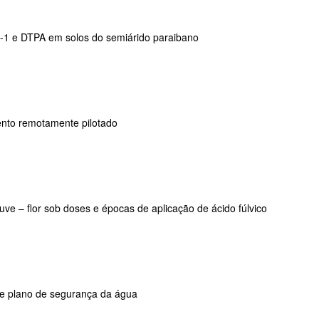
h-1 e DTPA em solos do semiárido paraibano
mento remotamente pilotado
ouve – flor sob doses e épocas de aplicação de ácido fúlvico
 e plano de segurança da água