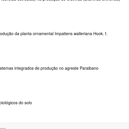
rodução da planta ornamental Impatiens walleriana Hook. f.
 sistemas integrados de produção no agreste Paraibano
biológicos do solo
cas