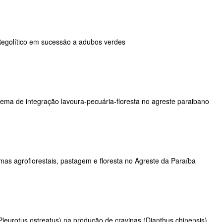
Regolítico em sucessão a adubos verdes
tema de integração lavoura-pecuária-floresta no agreste paraibano
emas agroflorestais, pastagem e floresta no Agreste da Paraíba
Pleurotus ostreatus) na produção de cravinas (Dianthus chinensis)