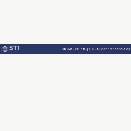
SIGAA - 26.7.8 -| STI - Superintendência d