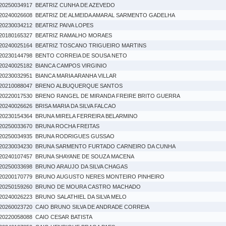
20250034917
BEATRIZ CUNHA DE AZEVEDO
20240026608
BEATRIZ DE ALMEIDA AMARAL SARMENTO GADELHA
20230034212
BEATRIZ PAIVA LOPES
20180165327
BEATRIZ RAMALHO MORAES
20240025164
BEATRIZ TOSCANO TRIGUEIRO MARTINS
20230144798
BENTO CORREIA DE SOUSA NETO
20240025182
BIANCA CAMPOS VIRGINIO
20230032951
BIANCA MARIA ARANHA VILLAR
20210088047
BRENO ALBUQUERQUE SANTOS
20220017530
BRENO RANGEL DE MIRANDA FREIRE BRITO GUERRA
20240026626
BRISA MARIA DA SILVA FALCAO
20230154364
BRUNA MIRELA FERREIRA BELARMINO
20250033670
BRUNA ROCHA FREITAS
20250034935
BRUNA RODRIGUES GUSSAO
20230034230
BRUNA SARMENTO FURTADO CARNEIRO DA CUNHA
20240107457
BRUNA SHAYANE DE SOUZA MACENA
20250033698
BRUNO ARAUJO DA SILVA CHAGAS
20200170779
BRUNO AUGUSTO NERES MONTEIRO PINHEIRO
20250159260
BRUNO DE MOURA CASTRO MACHADO
20240026223
BRUNO SALATHIEL DA SILVA MELO
20260023720
CAIO BRUNO SILVA DE ANDRADE CORREIA
20220058088
CAIO CESAR BATISTA