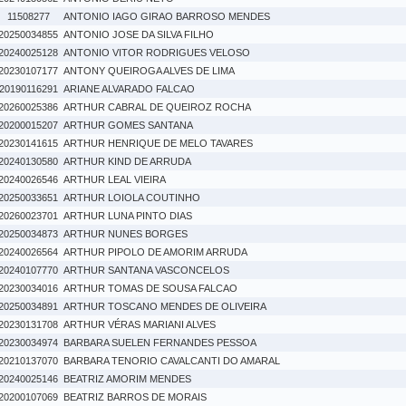
11508277
ANTONIO IAGO GIRAO BARROSO MENDES
20250034855
ANTONIO JOSE DA SILVA FILHO
20240025128
ANTONIO VITOR RODRIGUES VELOSO
20230107177
ANTONY QUEIROGA ALVES DE LIMA
20190116291
ARIANE ALVARADO FALCAO
20260025386
ARTHUR CABRAL DE QUEIROZ ROCHA
20200015207
ARTHUR GOMES SANTANA
20230141615
ARTHUR HENRIQUE DE MELO TAVARES
20240130580
ARTHUR KIND DE ARRUDA
20240026546
ARTHUR LEAL VIEIRA
20250033651
ARTHUR LOIOLA COUTINHO
20260023701
ARTHUR LUNA PINTO DIAS
20250034873
ARTHUR NUNES BORGES
20240026564
ARTHUR PIPOLO DE AMORIM ARRUDA
20240107770
ARTHUR SANTANA VASCONCELOS
20230034016
ARTHUR TOMAS DE SOUSA FALCAO
20250034891
ARTHUR TOSCANO MENDES DE OLIVEIRA
20230131708
ARTHUR VÉRAS MARIANI ALVES
20230034974
BARBARA SUELEN FERNANDES PESSOA
20210137070
BARBARA TENORIO CAVALCANTI DO AMARAL
20240025146
BEATRIZ AMORIM MENDES
20200107069
BEATRIZ BARROS DE MORAIS