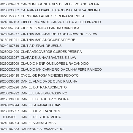
20250034953
CAROLINE GONCALVES DE MEDEIROS NOBREGA
20230033832
CATARINA ELISABETE CARDOSO DA SILVA RIBEIRO
20220153087
CHRISTIAN PATRICK PEREIRA ANDRIOLA
20240107493
CIBELLE MARIA DE CARVALHO CASTELLO BRANCO
20220057984
CICERO BRUNO LEANDRO BARBOSA
20230034277
CINTHIA MARIA BARRETO DE CARVALHO E SILVA
20160141041
CINTHIA MARIA NOGUEIRA FREIRE
20240107519
CINTIA DURVAL DE JESUS
20250034990
CLARA ARCOVERDE GUEDES PEREIRA
20230033037
CLARA DE LUNA ABRANTES E SILVA
20260025009
CLAUDIO HENRIQUE LOPES LIRA CANDIDO
20200032048
CLAUDIO IAN CARNEIRO DA CUNHA PEREIRA NECO
20230145418
CYCELIGE ROSA MENESES PEIXOTO
20250035010
DANIEL ALMEIDA DE OLIVEIRA LUNA
20240025226
DANIEL DUTRA NASCIMENTO
20230034992
DANIELE DA SILVA CASSIMIRO
20250139356
DANIELE DE AGUIAR OLIVEIRA
20240026644
DANIELLA RAMALHO DIAS
20250035997
DANIEL OLIVEIRA NUNES
11415095
DANIEL REIS DE ALMEIDA
20240144094
DANIEL VIANA GOMES
20230107533
DAPHYNNE SILVA AZEVEDO