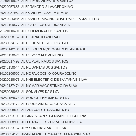
20250118623
ALEF FERNANDES DOS SANTOS
20220057886
ALERRANDRO SILVA GERONIMO
20210087980
ALEXANDRE JOSE FERREIRA
20240025084
ALEXANDRE MAGNO OLIVEIRA DE FARIAS FILHO
20210109577
ALEXIA DE SOUZA LUNA ALVES
20220110491
ALEX OLIVEIRA DOS SANTOS
20220058767
ALICE ARAUJO ANDRADE
20230034150
ALICE DOMETERCO RIBEIRO
20260142186
ALICE LOURENÇO GOMES DE ANDRADE
20240130526
ALICE PAIVA FLORENTINO
20220017497
ALICE PEREIRA DOS SANTOS
20240130544
ALINE DANTAS DOS SANTOS
20180166585
ALINE FALCOCHIO COURA BELINO
20220018073
ALINNE ELEOTERIO DE SANTANA E SILVA
20240137474
ALINY MARIA AGOSTINHO DA SILVA
20250036036
ALISON ALVES DA SILVA
20230154874
ALISON GUILHERME DA SILVA
20250034470
ALISSON CARDOSO GONCALVES
20210008805
ALLAN SOARES NASCIMENTO
20260093199
ALLANY SOARES GERMANO FILGUEIRAS
20210008903
ALLEF RAYFF BEZERRA DA NOBREGA
20230033752
ALYSSON DA SILVA FEITOSA
20230034179
AMANDA ANGEL MAIA COSTA NASCIMENTO