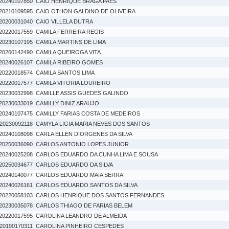
20240107850
CAIO HENRIQUE BRAGA PAES
20210109595
CAIO OTHON GALDINO DE OLIVEIRA
20200031040
CAIO VILLELA DUTRA
20220017559
CAMILA FERREIRA REGIS
20230107195
CAMILA MARTINS DE LIMA
20260142490
CAMILA QUEIROGA VITA
20240026107
CAMILA RIBEIRO GOMES
20220018574
CAMILA SANTOS LIMA
20220017577
CAMILA VITORIA LOUREIRO
20230032998
CAMILLE ASSIS GUEDES GALINDO
20230033019
CAMILLY DINIZ ARAUJO
20240107475
CAMILLY FARIAS COSTA DE MEDEIROS
20230092118
CAMYLA LIGIA MARIA NEVES DOS SANTOS
20240108098
CARLA ELLEN DIORGENES DA SILVA
20250036090
CARLOS ANTONIO LOPES JUNIOR
20240025208
CARLOS EDUARDO DA CUNHA LIMA E SOUSA
20250034677
CARLOS EDUARDO DA SILVA
20240140077
CARLOS EDUARDO MAIA SERRA
20240026161
CARLOS EDUARDO SANTOS DA SILVA
20220058103
CARLOS HENRIQUE DOS SANTOS FERNANDES
20230035078
CARLOS THIAGO DE FARIAS BELEM
20220017595
CAROLINA LEANDRO DE ALMEIDA
20190170311
CAROLINA PINHEIRO CESPEDES