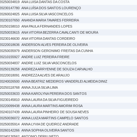
20250034819
ANA LUISA DANTAS DA COSTA
20230147780
ANA LUÍSA DOS SANTOS LOURENÇO
20260024825
ANA LUISA SILVA VASCONCELOS
20230107650
ANANDA MARIA TAVARES FERREIRA
20250158010
ANA PAULA FERNANDES LOPES
20250033615
ANA VITORIA BEZERRA CAVALCANTI DE MOURA
20230146630
ANA VITORIA DANTAS CORDEIRO
20220018636
ANDERSON ALVES PEREIRA DE OLIVEIRA
20250035979
ANDERSON GERONIMO FREITAS DA CUNHA
20210155927
ANDRE LUIZ PEREIRA FREIRE
20250034837
ANDRE LUIZ SILVA VASCONCELOS
20250139258
ANDREZA ARRYENNE DE SOUZA CARVALHO
20220018091
ANDREZZA ALVES DE ARAUJO
20240026500
ANNA BEATRIZ MEDEIROS VANDERLEI ALMEIDA DINIZ
20250118768
ANNA JULIA SILVA LIMA
20250033633
ANNA KAROLYNA PEREIRA DOS SANTOS
20230145810
ANNA LAURA DA SILVA FIGUEIREDO
20220099438
ANNA LAURA MARTINS AMORIM ROSA
20240107439
ANNA LAURA PINHEIRO DE SOUSA NEVES
20250036072
ANNA LUIZA MARTINS CAMPELO SANTOS
20250035914
ANNA LYVIA DE QUEIROZ ANDRADE
20260142266
ANNA SOPHIA OLIVEIRA SANTOS
20240130562
ANTONIO DERIU NETO