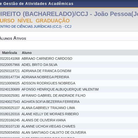
de Gestão de Atividades Acadêmicas
IREITO (BACHARELADO)/CCJ - João Pessoa(J
URSO NÍVEL GRADUAÇÃO
NTRO DE CIÊNCIAS JURÍDICAS (CCJ) - CCJ
Alunos Ativos
Matrícula
Aluno
20220141068
ABRAAO CARNEIRO CARDOSO
20220057966
ADIEL BRITO DA SILVA
20250118721
ADRIANA DE FRANCA GONDIM
20200147734
ADRIANA NOBREGA PEREIRA
20210009025
ADSSON RODRIGUES NOBREGA
20240130689
AFONSO HENRIQUE ALBUQUERQUE VALENTIM
20260025081
AFRANIO GABRIEL DE ANDRADE FILHO
20240027543
AGHATA SOFIA BEZERRA FERREIRA
20260025107
ALANA GABRIELY TRAJANO LIMA
20180120316
ALANE KELLY DE MORAES RIBEIRO
20220166245
ALANIS DE OLIVEIRA VIANA
20230107130
ALANNE UCHOA VIEGAS CHAVES
20250034550
ALAN SANTIAGO CALIXTO DE OLIVEIRA