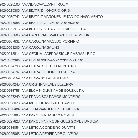
20240025100
AMANDA CAVALCANTI ROLIM
20260025303
ANA BEATRIZ HONORIO GRISI
20210059742
ANA BEATRIZ MARQUES LEITAO DO NASCIMENTO
20230147056
ANA BEATRIZ OLIVEIRA DOS ANJOS
20230032915
ANA BEATRIZ STUART HOLMES ROCHA
20260023686
ANA CAROLINA CAVALCANTE DE ALMEIDA
20230107631
ANA CAROLINA MACEDO PORFIRIO
20210009203
ANA CAROLINA SA LINS
20220018814
ANA CECILIA LACERDA SIQUEIRA BRASILEIRO
20240026466
ANA CLARA BARBOSA NEVES SANTOS
20250034793
ANA CLARA BOTELHO MONTEIRO
20230034197
ANA CLARA FIGUEIREDO SOUZA
20230107159
ANA CLARA SOARES BATISTA
20200104245
ANA CRISTINA NEVES BEZERRA
20230155755
ANA ELOHIN OLIVEIRA DE SOUZA LIRA
20240027249
ANA FRANCISCA RAMOS MONTEIRO
20220058023
ANA IVETE DE ANDRADE CAMPOS
20240026484
ANA JULIA WANDERLEY DE MOURA
20230033995
ANA KAROLINA DA SILVA GOMES
20240027623
ANA KAROLINNY RODRIGUES GOMES DA SILVA
20250036054
ANA LETICIA CORDEIRO DUARTE
20260025063
ANA LETICIA PEREIRA DE OLIVEIRA