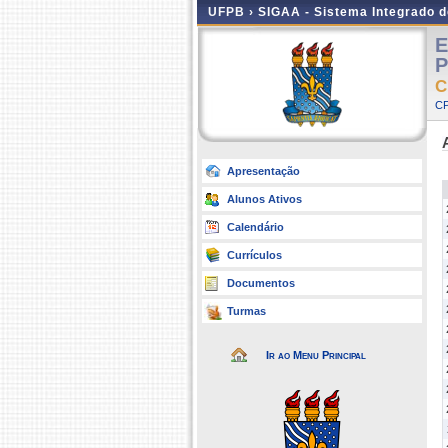
UFPB ›
SIGAA - Sistema Integrado 
E
P
C
CP
Apresentação
Alunos Ativos
Calendário
Currículos
Documentos
Turmas
Ir ao Menu Principal