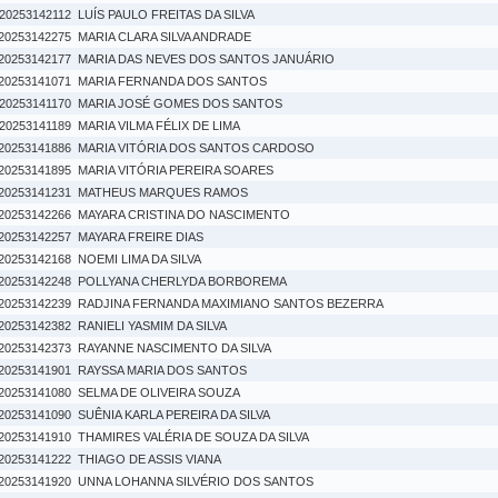
20253142112
LUÍS PAULO FREITAS DA SILVA
20253142275
MARIA CLARA SILVA ANDRADE
20253142177
MARIA DAS NEVES DOS SANTOS JANUÁRIO
20253141071
MARIA FERNANDA DOS SANTOS
20253141170
MARIA JOSÉ GOMES DOS SANTOS
20253141189
MARIA VILMA FÉLIX DE LIMA
20253141886
MARIA VITÓRIA DOS SANTOS CARDOSO
20253141895
MARIA VITÓRIA PEREIRA SOARES
20253141231
MATHEUS MARQUES RAMOS
20253142266
MAYARA CRISTINA DO NASCIMENTO
20253142257
MAYARA FREIRE DIAS
20253142168
NOEMI LIMA DA SILVA
20253142248
POLLYANA CHERLYDA BORBOREMA
20253142239
RADJINA FERNANDA MAXIMIANO SANTOS BEZERRA
20253142382
RANIELI YASMIM DA SILVA
20253142373
RAYANNE NASCIMENTO DA SILVA
20253141901
RAYSSA MARIA DOS SANTOS
20253141080
SELMA DE OLIVEIRA SOUZA
20253141090
SUÊNIA KARLA PEREIRA DA SILVA
20253141910
THAMIRES VALÉRIA DE SOUZA DA SILVA
20253141222
THIAGO DE ASSIS VIANA
20253141920
UNNA LOHANNA SILVÉRIO DOS SANTOS