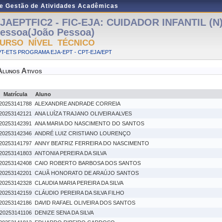
de Gestão de Atividades Acadêmicas
JAEPTFIC2 - FIC-EJA: CUIDADOR INFANTIL (N)
essoa(João Pessoa)
URSO NÍVEL TÉCNICO
T-ETS PROGRAMA EJA-EPT - CPT-EJA/EPT
Alunos Ativos
Matrícula
Aluno
20253141788
ALEXANDRE ANDRADE CORREIA
20253142121
ANA LUÍZA TRAJANO OLIVEIRA ALVES
20253142391
ANA MARIA DO NASCIMENTO DO SANTOS
20253142346
ANDRÉ LUIZ CRISTIANO LOURENÇO
20253141797
ANNY BEATRIZ FERREIRA DO NASCIMENTO
20253141803
ANTONIA PEREIRA DA SILVA
20253142408
CAIO ROBERTO BARBOSA DOS SANTOS
20253142201
CAUÃ HONORATO DE ARAÚJO SANTOS
20253142328
CLAUDIA MARIA PEREIRA DA SILVA
20253142159
CLÁUDIO PEREIRA DA SILVA FILHO
20253142186
DAVID RAFAEL OLIVEIRA DOS SANTOS
20253141106
DENIZE SENA DA SILVA