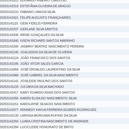
20253141812
EDUARDO RIBEIRO CARDOSO
20253142319
ESTEFÂNIA OLIVEIRA DE ARAÚJO
20253142210
FABIANO LIMA DA SILVA
20253141821
FELIPE AUGUSTO FRANÇA AIRES
20253141115
GENI FIDELIS FERREIRA
20253142337
GERLANE SILVA SANTOS
20253141830
IRENE GONÇALVES DA SILVA
20253141840
IVSON RICHARD SANTOS MARINHO
20253142300
JASMINY BEATRIZ NASCIMENTO PEREIRA
20253142140
JOALISSON DA SILVA DE OLIVEIRA
20253141124
JOÃO FRANCISCO DOS SANTOS
20253142195
JOÃO VITOR SALES GARCIA
20253141859
JOSÉ ERIVALDO LAURENTINO DA SILVA
20253141868
JOSÉ GABRIEL DA SILVA NASCIMENTO
20253141142
JOSILEIDE PAULINO DOS SANTOS
20253141133
JUCIARA DA SILVA MACHADO
20253142417
KAIRY EUARDO ASSIS DOS SANTOS
20253142355
KAREN ELISA DO NASCIMENTO SILVA
20253141151
KAROLAYNE SILVA DO NASCIMENTO
20253141877
KENNEDY KAYUA FERREIRA SOARES RODRIGUES
20253142130
LARISSA MORGANA RUFINO DA SILVA
20253142293
LUARA CRISTINA NASCIMENTO DE ANDRADE
20253142284
LUCICLEIDE HONORATO DE BRITO