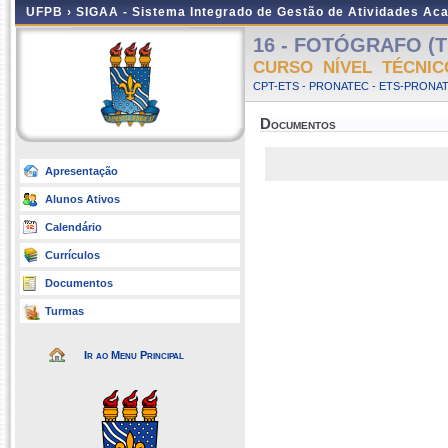
UFPB ›
SIGAA - Sistema Integrado de Gestão de Atividades Ac
16 - FOTÓGRAFO (TN
CURSO NÍVEL TÉCNIC
CPT-ETS - PRONATEC - ETS-PRONA
Documentos
Apresentação
Alunos Ativos
Calendário
Currículos
Documentos
Turmas
Ir ao Menu Principal