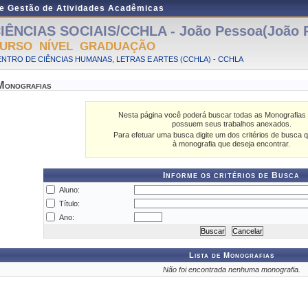
de Gestão de Atividades Acadêmicas
IÊNCIAS SOCIAIS/CCHLA - João Pessoa(João 
URSO NÍVEL GRADUAÇÃO
NTRO DE CIÊNCIAS HUMANAS, LETRAS E ARTES (CCHLA) - CCHLA
Monografias
Nesta página você poderá buscar todas as Monografias 
possuem seus trabalhos anexados.
Para efetuar uma busca digite um dos critérios de busca q
à monografia que deseja encontrar.
Informe os critérios de Busca
Aluno:
Título:
Ano:
Lista de Monografias
Não foi encontrada nenhuma monografia.