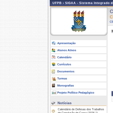
UFPB ›
SIGAA - Sistema Integrado 
C
C
CE
Apresentação
Alunos Ativos
Calendário
Currículos
Documentos
Turmas
Monografias
Projeto Político Pedagógico
Notícias
Calendário de Defesas dos Trabalhos
de Conclusão de Curso (2026.1)