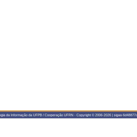
logia da Informação da UFPB / Cooperação UFRN - Copyright © 2006-2026 | sigaa-6d48877c