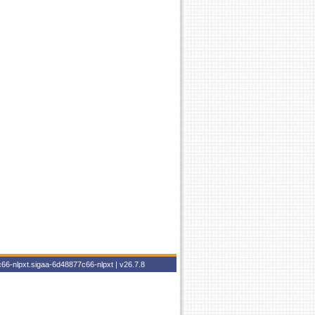
66-nlpxt.sigaa-6d48877c66-nlpxt |
v26.7.8