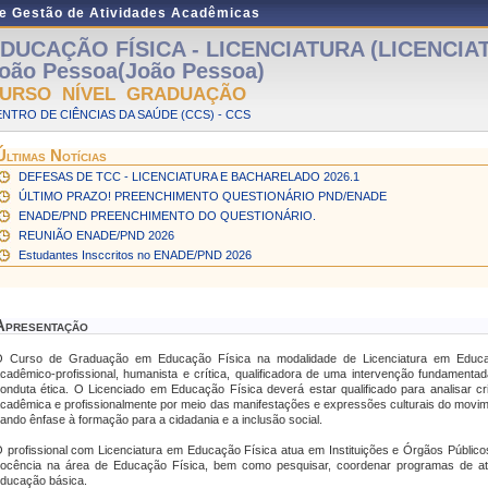
de Gestão de Atividades Acadêmicas
DUCAÇÃO FÍSICA - LICENCIATURA (LICENCIAT
oão Pessoa(João Pessoa)
URSO NÍVEL GRADUAÇÃO
NTRO DE CIÊNCIAS DA SAÚDE (CCS) - CCS
Últimas Notícias
DEFESAS DE TCC - LICENCIATURA E BACHARELADO 2026.1
ÚLTIMO PRAZO! PREENCHIMENTO QUESTIONÁRIO PND/ENADE
ENADE/PND PREENCHIMENTO DO QUESTIONÁRIO.
REUNIÃO ENADE/PND 2026
Estudantes Insccritos no ENADE/PND 2026
Apresentação
 Curso de Graduação em Educação Física na modalidade de Licenciatura em Educa
cadêmico-profissional, humanista e crítica, qualificadora de uma intervenção fundamentada n
onduta ética. O Licenciado em Educação Física deverá estar qualificado para analisar crit
cadêmica e profissionalmente por meio das manifestações e expressões culturais do mov
ando ênfase à formação para a cidadania e a inclusão social.
 profissional com Licenciatura em Educação Física atua em Instituições e Órgãos Públi
ocência na área de Educação Física, bem como pesquisar, coordenar programas de ativ
ducação básica.