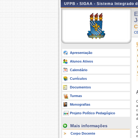
UFPB ›
SIGAA - Sistema Integrado 
E
J
C
CE
Apresentação
Alunos Ativos
Calendário
Currículos
Documentos
Turmas
O
Monografias
a
c
Projeto Político Pedagógico
a
d
Mais informações
O
d
Corpo Docente
e