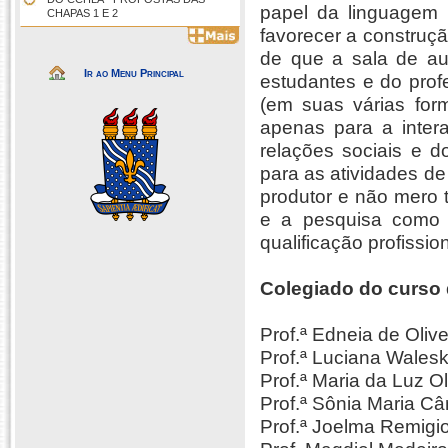
papel da linguagem 
CHAPAS 1 E 2
favorecer a construçã
de que a sala de au
Ir ao Menu Principal
estudantes e do prof
(em suas várias for
apenas para a inter
relações sociais e d
para as atividades d
produtor e não mero 
e a pesquisa como 
qualificação profission
Colegiado do curso 
Prof.ª Edneia de Olive
Prof.ª Luciana Wale
Prof.ª Maria da Luz 
Prof.ª Sônia Maria C
Prof.ª Joelma Remig