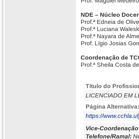
Prof. Magdiel Medei
NDE – Núcleo Docen
Prof.ª Edneia de Olive
Prof.ª Luciana Wale
Prof.ª Nayara de Alm
Prof. Lígio Josias 
Coordenação de TCC
Prof.ª Sheila Costa 
Título do Profissio
LICENCIADO EM L
Página Alternativa
https://www.cchla.ufp
Vice-Coordenação
Telefone/Ramal:
Ne