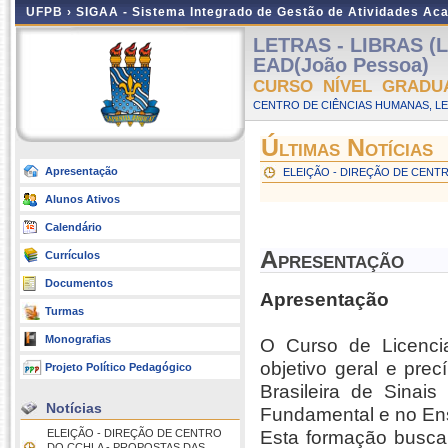
UFPB ›
SIGAA - Sistema Integrado de Gestão de Atividades Ac
LETRAS - LIBRAS (L
EAD(João Pessoa)
CURSO NÍVEL GRADU
CENTRO DE CIÊNCIAS HUMANAS, LE
Últimas Notícias
Apresentação
ELEIÇÃO - DIREÇÃO DE CENTR
Alunos Ativos
Calendário
Apresentação
Currículos
Documentos
Apresentação
Turmas
Monografias
O Curso de Licencia
objetivo geral e pre
Projeto Político Pedagógico
Brasileira de Sinai
Notícias
Fundamental e no En
ELEIÇÃO - DIREÇÃO DE CENTRO
Esta formação busca, 
DO CCHLA - PROPOSTAS DAS