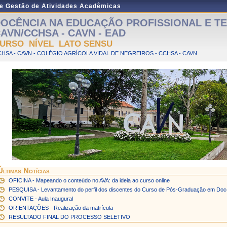
de Gestão de Atividades Acadêmicas
OCÊNCIA NA EDUCAÇÃO PROFISSIONAL E T
AVN/CCHSA - CAVN - EAD
URSO NÍVEL LATO SENSU
HSA - CAVN - COLÉGIO AGRÍCOLA VIDAL DE NEGREIROS - CCHSA - CAVN
Últimas Notícias
OFICINA - Mapeando o conteúdo no AVA: da ideia ao curso online
PESQUISA - Levantamento do perfil dos discentes do Curso de Pós-Graduação em Doc
CONVITE - Aula Inaugural
ORIENTAÇÕES - Realização da matrícula
RESULTADO FINAL DO PROCESSO SELETIVO