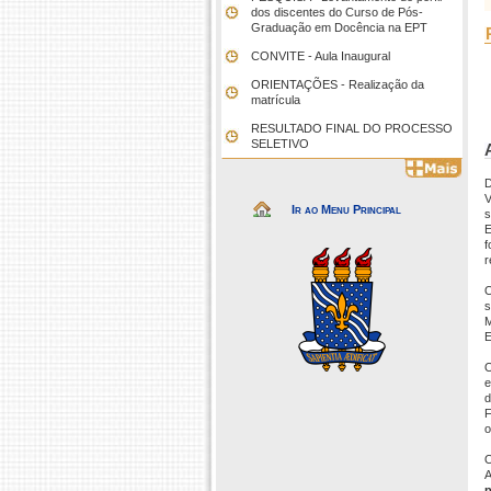
dos discentes do Curso de Pós-
Graduação em Docência na EPT
CONVITE - Aula Inaugural
ORIENTAÇÕES - Realização da
matrícula
RESULTADO FINAL DO PROCESSO
SELETIVO
D
V
Ir ao Menu Principal
s
E
f
r
s
M
E
O
e
d
F
o
O
A
p