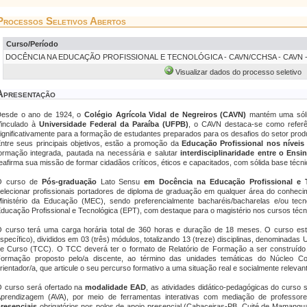
Processos Seletivos Abertos
Curso/Período
DOCÊNCIA NA EDUCAÇÃO PROFISSIONAL E TECNOLÓGICA - CAVN/CCHSA - CAVN - EA
Visualizar dados do processo seletivo
Apresentação
esde o ano de 1924, o
Colégio Agrícola Vidal de Negreiros (CAVN)
mantém uma sólid
inculado à
Universidade Federal da Paraíba (UFPB)
, o CAVN destaca-se como referênc
ignificativamente para a formação de estudantes preparados para os desafios do setor prod
ntre seus principais objetivos, estão a promoção da
Educação Profissional nos níveis
ormação integrada, pautada na necessária e salutar
interdisciplinaridade entre o Ens
eafirma sua missão de formar cidadãos críticos, éticos e capacitados, com sólida base técn
O curso de
Pós-graduação
Lato Sensu
em Docência na Educação Profissional e 
elecionar profissionais portadores de diploma de graduação em qualquer área do conhecim
inistério da Educação (MEC), sendo preferencialmente bacharéis/bacharelas e/ou te
ducação Profissional e Tecnológica (EPT), com destaque para o magistério nos cursos técn
 curso terá uma carga horária total de 360 horas e duração de 18 meses. O curso es
specífico), divididos em 03 (três) módulos, totalizando 13 (treze) disciplinas, denominada
e Curso (TCC). O TCC deverá ter o formato de Relatório de Formação a ser construído 
ormação proposto pelo/a discente, ao término das unidades temáticas do Núcleo 
rientador/a, que articule o seu percurso formativo a uma situação real e socialmente releva
 curso será ofertado na
modalidade EAD
, as atividades didático-pedagógicas do curso 
prendizagem (AVA), por meio de ferramentas interativas com mediação de professor
resenciais
obrigatórios nos polos de apoio presencial (Cabaceiras-PB, Cuité de Mamangu