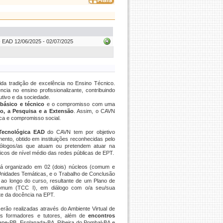
D 12/06/2025 - 02/07/2025
a tradição de excelência no Ensino Técnico.
ia no ensino profissionalizante, contribuindo
utivo e da sociedade.
 básico e técnico
e o compromisso com uma
ino, a Pesquisa e a Extensão
. Assim, o CAVN
ica e compromisso social.
Tecnológica
EAD
do CAVN tem por objetivo
ento, obtido em instituições reconhecidas pelo
cnólogos/as que atuam ou pretendem atuar na
icos de nível médio das redes públicas de EPT.
tá organizado em 02 (dois) núcleos (comum e
s Unidades Temáticas, e o Trabalho de Conclusão
ao longo do curso, resultante de um Plano de
Comum (TCC I), em diálogo com o/a seu/sua
nte da docência na EPT.
serão realizadas através do Ambiente Virtual de
es formadores e tutores, além de
encontros
ape-PB, Esplanada-BA, Ribeira do Pombal-BA e