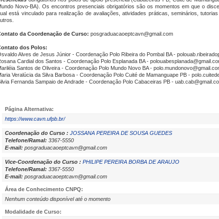
undo Novo-BA). Os encontros presenciais obrigatórios são os momentos em que o disce
ual está vinculado para realização de avaliações, atividades práticas, seminários, tutoria
utros.
ontato da Coordenação de Curso:
posgraduacaoeptcavn@gmail.com
ontato dos Polos:
svaldo Alves de Jesus Júnior - Coordenação Polo Ribeira do Pombal BA - polouab.ribeira
osana Cardial dos Santos - Coordenação Polo Esplanada BA - polouabesplanada@gmail.c
ariléia Santos de Oliveira - Coordenação Polo Mundo Novo BA - polo.mundonovo@gmail.c
aria Veralúcia da Silva Barbosa - Coordenação Polo Cuité de Mamanguape PB - polo.cui
ilvia Fernanda Sampaio de Andrade - Coordenação Polo Cabaceiras PB - uab.cab@gmail.c
Página Alternativa:
https://www.cavn.ufpb.br/
Coordenação do Curso :
JOSSANA PEREIRA DE SOUSA GUEDES
Telefone/Ramal:
3367-5550
E-mail:
posgraduacaoeptcavn@gmail.com
Vice-Coordenação do Curso :
PHILIPE PEREIRA BORBA DE ARAUJO
Telefone/Ramal:
3367-5550
E-mail:
posgraduacaoeptcavn@gmail.com
Área de Conhecimento CNPQ:
Nenhum conteúdo disponível até o momento
Modalidade de Curso: