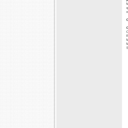
M
q
o
C
C
O
R
M
M
S