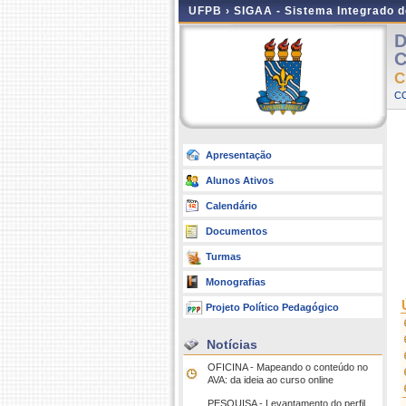
UFPB ›
SIGAA - Sistema Integrado 
D
C
C
CC
Apresentação
Alunos Ativos
Calendário
Documentos
Turmas
Monografias
Projeto Político Pedagógico
Notícias
OFICINA - Mapeando o conteúdo no
AVA: da ideia ao curso online
PESQUISA - Levantamento do perfil