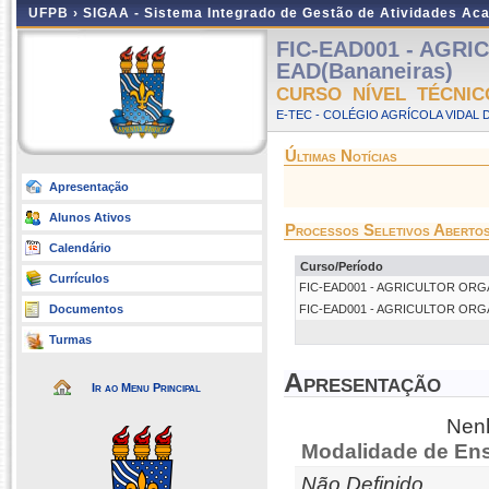
UFPB ›
SIGAA - Sistema Integrado de Gestão de Atividades Ac
FIC-EAD001 - AGRI
EAD(Bananeiras)
CURSO NÍVEL TÉCNIC
E-TEC - COLÉGIO AGRÍCOLA VIDAL 
Últimas Notícias
Apresentação
Alunos Ativos
Processos Seletivos Aberto
Calendário
Curso/Período
Currículos
FIC-EAD001 - AGRICULTOR ORGÂNI
Documentos
FIC-EAD001 - AGRICULTOR ORGÂNI
Turmas
Apresentação
Ir ao Menu Principal
Nenh
Modalidade de Ens
Não Definido