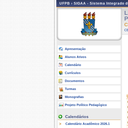
UFPB ›
SIGAA - Sistema Integrado 
L
P
C
CE
Apresentação
Alunos Ativos
Calendário
Currículos
Documentos
Turmas
Monografias
Projeto Político Pedagógico
Calendários
Calendário Acadêmico 2026.1