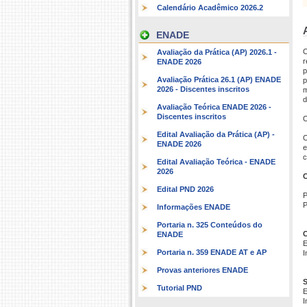
Calendário Acadêmico 2026.2
ENADE
O
Avaliação da Prática (AP) 2026.1 -
r
ENADE 2026
p
Avaliação Prática 26.1 (AP) ENADE
p
2026 - Discentes inscritos
m
d
Avaliação Teórica ENADE 2026 -
Discentes inscritos
O
Edital Avaliação da Prática (AP) -
O
ENADE 2026
e
c
Edital Avaliação Teórica - ENADE
2026
C
Edital PND 2026
P
P
Informações ENADE
Portaria n. 325 Conteúdos do
C
ENADE
E
Portaria n. 359 ENADE AT e AP
I
Provas anteriores ENADE
S
Tutorial PND
E
I