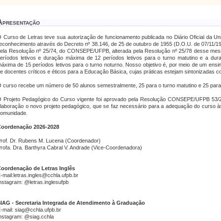
Apresentação
 Curso de Letras teve sua autorização de funcionamento
publicada no Diário Oficial da U
econhecimento através do Decreto nº 38.146, de 25 de outubro de 1955 (D.O.U. de 07/11/195
ela Resolução nº 25/74, do CONSEPE/UFPB, alterada pela Resolução nº 25/78 desse mes
eríodos letivos e duração máxima de 12 períodos letivos para o turno matutino e a dur
áxima de 15 períodos letivos para o turno noturno. Nosso objetivo é, por meio de um ensi
e docentes críticos e éticos para a Educação Básica, cujas práticas estejam sintonizadas
 curso recebe um número de 50 alunos semestralmente, 25 para o turno matutino e 25 para 
 Projeto Pedagógico do Curso vigente foi aprovado pela Resolução CONSEPE/UFPB 53/2
laboração o novo projeto pedagógico, que se faz necessário para a adequação do curso às
omunidade.
oordenação 2026-2028
rof. Dr. Rubens M. Lucena (Coordenador)
rofa. Dra. Barthyra Cabral V. Andrade (Vice-Coordenadora)
oordenação de Letras Inglês
-mail:letras.ingles@cchla.ufpb.br
nstagram: @letras.inglesufpb
IAG - Secretaria Integrada de Atendimento à Graduação
-mail: siag@cchla.ufpb.br
nstagram: @siag.cchla