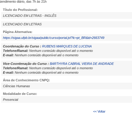
tendimento diário, das 7h às 21h
Título do Profissional:
LICENCIADO EM LETRAS - INGLÊS
LICENCIADO EM LETRAS
Página Alternativa:
https://sigaa.ufpb.br/sigaa/public/curso/portal.jsf?lc=pt_BR&id=2663749
Coordenação do Curso :
RUBENS MARQUES DE LUCENA
Telefone/Ramal:
Nenhum conteúdo disponível até o momento
E-mail:
Nenhum conteúdo disponível até o momento
Vice-Coordenação do Curso :
BARTHYRA CABRAL VIEIRA DE ANDRADE
Telefone/Ramal:
Nenhum conteúdo disponível até o momento
E-mail:
Nenhum conteúdo disponível até o momento
Área de Conhecimento CNPQ:
Ciências Humanas
Modalidade de Curso:
Presencial
<< Voltar