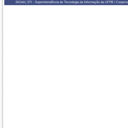
SIGAA | STI - Superintendência de Tecnologia da Informação da UFPB / Coope