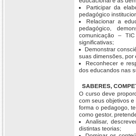
educacional e as dem
Participar da ela
pedagógico institucion
Relacionar a educ
pedagógico, demon
comunicação – TIC
significativas;
Demonstrar consciên
suas dimensões, por e
Reconhecer e respe
dos educandos nas sua
SABERES,
COMPET
O curso deve proporc
com seus objetivos e 
forma o pedagogo, t
como gestor, pretend
Analisar, descreve
distintas teorias;
Dominar os conteú