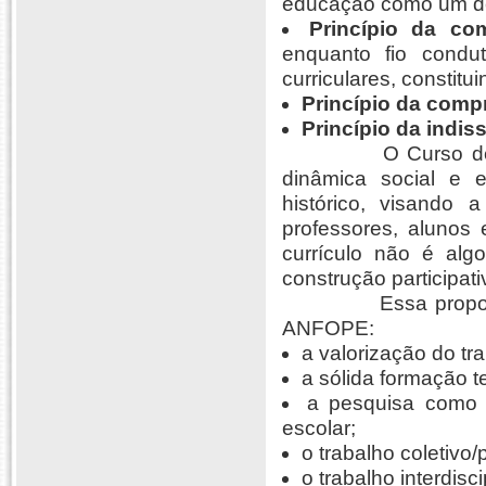
educação como um des
Princípio da c
enquanto fio condu
curriculares, constitu
Princípio da comp
Princípio da indis
O Curso de Pedag
dinâmica social e 
histórico, visando 
professores, alunos
currículo não é alg
construção participat
Essa proposta de 
ANFOPE:
a valorização do tr
a sólida formação t
a pesquisa como 
escolar;
o trabalho coletivo/
o trabalho interdisci