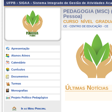
UFPB ›
SIGAA - Sistema Integrado de Gestão de Atividades Ac
PEDAGOGIA (MSC) (
Pessoa)
CURSO NÍVEL GRADU
CE - CENTRO DE EDUCAÇÃO - CE
Apresentação
Alunos Ativos
Calendário
Currículos
Documentos
Turmas
Últimas Notícias
Monografias
Projeto Político Pedagógico
Ir ao Menu Principal