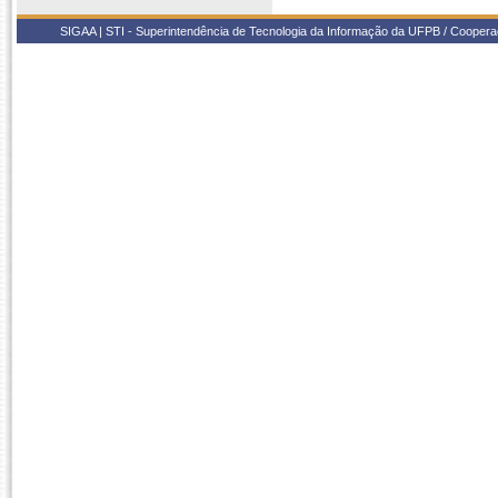
SIGAA | STI - Superintendência de Tecnologia da Informação da UFPB / Coope