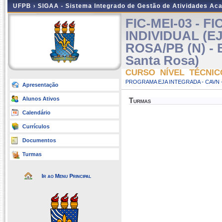
UFPB ›
SIGAA - Sistema Integrado de Gestão de Atividades Ac
FIC-MEI-03 -
INDIVIDUAL (E
ROSA/PB (N) - 
Santa Rosa)
CURSO NÍVEL TÉCNIC
PROGRAMA EJA INTEGRADA - CAVN 
Apresentação
Alunos Ativos
Turmas
Calendário
Currículos
Documentos
Turmas
Ir ao Menu Principal