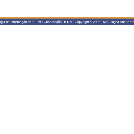
logia da Informação da UFPB / Cooperação UFRN - Copyright © 2006-2026 | sigaa-6d48877c