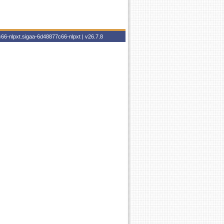
66-nlpxt.sigaa-6d48877c66-nlpxt |
v26.7.8