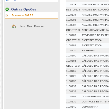
1108133
ANÁLISE EXPLORATÓ
Outras Opções
DEST00218
ANÁLISE EXPLORATÓ
1108134
ANÁLISE MULTIVARIA
Acessar o SIGAA
1108206
ANÁLISE MULTIVARIAD
1108207
ANÁLISE MULTIVARIADA
Ir ao Menu Principal
GDEST0106
APRENDIZAGEM DE M
1108187
ATIVIDADES DE EXTE
GDEST0101
BIOESTATÍSTICA
1108181
BIOESTATÍSTICA
1108135
BIOMETRIA
1108100
CÁLCULO DAS PROBABI
1108186
CÁLCULO DAS PROBABI
GDEST0104
CÁLCULO DAS PROBABI
1108169
CÁLCULO DAS PROBABI
1108120
CÁLCULO DAS PROBAB
1108136
CÁLCULO DAS PROBAB
1108137
CÁLCULO DAS PROBAB
1108138
CÁLCULO DAS PROBAB
1108101
COMPLEMENTO DE MAT
1108139
CONTROLE ESTATÍSTI
1108140
DEMOGRAFIA I