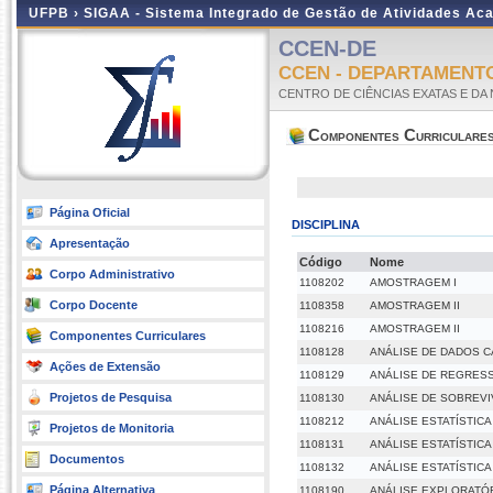
UFPB ›
SIGAA - Sistema Integrado de Gestão de Atividades Ac
CCEN-DE
CCEN - DEPARTAMENTO
CENTRO DE CIÊNCIAS EXATAS E DA
Componentes Curriculare
Página Oficial
DISCIPLINA
Apresentação
Código
Nome
Corpo Administrativo
1108202
AMOSTRAGEM I
Corpo Docente
1108358
AMOSTRAGEM II
1108216
AMOSTRAGEM II
Componentes Curriculares
1108128
ANÁLISE DE DADOS 
Ações de Extensão
1108129
ANÁLISE DE REGRES
Projetos de Pesquisa
1108130
ANÁLISE DE SOBREVI
1108212
ANÁLISE ESTATÍSTIC
Projetos de Monitoria
1108131
ANÁLISE ESTATÍSTICA 
Documentos
1108132
ANÁLISE ESTATÍSTICA 
Página Alternativa
1108190
ANÁLISE EXPLORATÓ