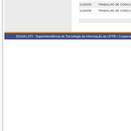
1108355
TRABALHO DE CONCL
1108356
TRABALHO DE CONCLU
SIGAA | STI - Superintendência de Tecnologia da Informação da UFPB / Coope