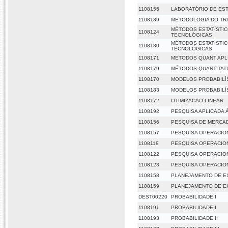
1108155
LABORATÓRIO DE ESTA
1108189
METODOLOGIA DO TRA
MÉTODOS ESTATÍSTIC
1108124
TECNOLÓGICAS
MÉTODOS ESTATÍSTIC
1108180
TECNOLÓGICAS
1108171
METODOS QUANT APLI
1108179
MÉTODOS QUANTITATI
1108170
MODELOS PROBABILÍ
1108183
MODELOS PROBABILÍ
1108172
OTIMIZACAO LINEAR
1108192
PESQUISA APLICADA À
1108156
PESQUISA DE MERCA
1108157
PESQUISA OPERACIO
1108118
PESQUISA OPERACIO
1108122
PESQUISA OPERACION
1108123
PESQUISA OPERACION
1108158
PLANEJAMENTO DE E
1108159
PLANEJAMENTO DE EX
DEST00220
PROBABILIDADE I
1108191
PROBABILIDADE I
1108193
PROBABILIDADE II