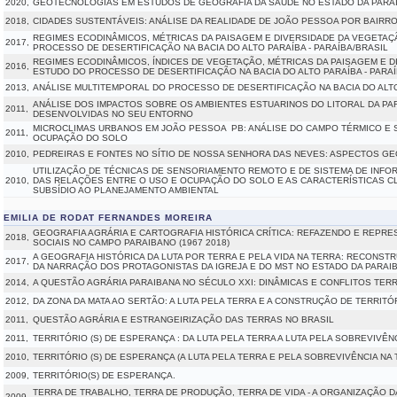
2020,
GEOTECNOLOGIAS EM ESTUDOS DE GEOGRAFIA DA SAÚDE NO ESTADO DA PARA
2018,
CIDADES SUSTENTÁVEIS: ANÁLISE DA REALIDADE DE JOÃO PESSOA POR BAIRR
REGIMES ECODINÂMICOS, MÉTRICAS DA PAISAGEM E DIVERSIDADE DA VEGETA
2017,
PROCESSO DE DESERTIFICAÇÃO NA BACIA DO ALTO PARAÍBA - PARAÍBA/BRASIL
REGIMES ECODINÂMICOS, ÍNDICES DE VEGETAÇÃO, MÉTRICAS DA PAISAGEM E 
2016,
ESTUDO DO PROCESSO DE DESERTIFICAÇÃO NA BACIA DO ALTO PARAÍBA - PARAÍ
2013,
ANÁLISE MULTITEMPORAL DO PROCESSO DE DESERTIFICAÇÃO NA BACIA DO ALTO
ANÁLISE DOS IMPACTOS SOBRE OS AMBIENTES ESTUARINOS DO LITORAL DA PAR
2011,
DESENVOLVIDAS NO SEU ENTORNO
MICROCLIMAS URBANOS EM JOÃO PESSOA  PB: ANÁLISE DO CAMPO TÉRMICO E
2011,
OCUPAÇÃO DO SOLO
2010,
PEDREIRAS E FONTES NO SÍTIO DE NOSSA SENHORA DAS NEVES: ASPECTOS 
UTILIZAÇÃO DE TÉCNICAS DE SENSORIAMENTO REMOTO E DE SISTEMA DE INFOR
2010,
DAS RELAÇÕES ENTRE O USO E OCUPAÇÃO DO SOLO E AS CARACTERÍSTICAS C
SUBSÍDIO AO PLANEJAMENTO AMBIENTAL
EMILIA DE RODAT FERNANDES MOREIRA
GEOGRAFIA AGRÁRIA E CARTOGRAFIA HISTÓRICA CRÍTICA: REFAZENDO E REPR
2018,
SOCIAIS NO CAMPO PARAIBANO (1967 2018)
A GEOGRAFIA HISTÓRICA DA LUTA POR TERRA E PELA VIDA NA TERRA: RECONSTR
2017,
DA NARRAÇÃO DOS PROTAGONISTAS DA IGREJA E DO MST NO ESTADO DA PARAI
2014,
A QUESTÃO AGRÁRIA PARAIBANA NO SÉCULO XXI: DINÂMICAS E CONFLITOS TERR
2012,
DA ZONA DA MATA AO SERTÃO: A LUTA PELA TERRA E A CONSTRUÇÃO DE TERRITÓ
2011,
QUESTÃO AGRÁRIA E ESTRANGEIRIZAÇÃO DAS TERRAS NO BRASIL
2011,
TERRITÓRIO (S) DE ESPERANÇA : DA LUTA PELA TERRA A LUTA PELA SOBREVIVÊ
2010,
TERRITÓRIO (S) DE ESPERANÇA (A LUTA PELA TERRA E PELA SOBREVIVÊNCIA NA
2009,
TERRITÓRIO(S) DE ESPERANÇA.
TERRA DE TRABALHO, TERRA DE PRODUÇÃO, TERRA DE VIDA - A ORGANIZAÇÃO 
2009,