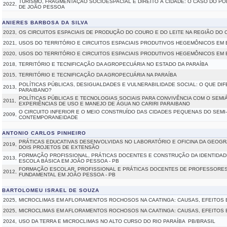
TURISMO, FRAGMENTAÇÃO SOCIOESPACIAL E DIREITO À CIDADE: O CASO DO PO
2022,
DE JOÃO PESSOA
ANIERES BARBOSA DA SILVA
2023,
OS CIRCUITOS ESPACIAIS DE PRODUÇÃO DO COURO E DO LEITE NA REGIÃO DO 
2021,
USOS DO TERRITÓRIO E CIRCUITOS ESPACIAIS PRODUTIVOS HEGEMÔNICOS EM 
2020,
USOS DO TERRITÓRIO E CIRCUITOS ESPACIAIS PRODUTIVOS HEGEMÔNICOS EM 
2018,
TERRITÓRIO E TECNIFICAÇÃO DA AGROPECUÁRIA NO ESTADO DA PARAÍBA
2015,
TERRITÓRIO E TECNIFICAÇÃO DA AGROPECUÁRIA NA PARAÍBA
POLÍTICAS PÚBLICAS, DESIGUALDADES E VULNERABILIDADE SOCIAL: O QUE DIF
2013,
PARAIBANO?
POLÍTICAS PÚBLICAS E TECNOLOGIAS SOCIAIS PARA CONVIVÊNCIA COM O SEMI
2011,
EXPERIÊNCIAS DE USO E MANEJO DE ÁGUA NO CARIRI PARAIBANO
O CIRCUITO INFERIOR E O MEIO CONSTRUÍDO DAS CIDADES PEQUENAS DO SEMI
2009,
CONTEMPORANEIDADE
ANTONIO CARLOS PINHEIRO
PRÁTICAS EDUCATIVAS DESENVOLVIDAS NO LABORATÓRIO E OFICINA DA GEOGRAF
2019,
DOIS PROJETOS DE EXTENSÃO
FORMAÇÃO PROFISSIONAL, PRÁTICAS DOCENTES E CONSTRUÇÃO DA IDENTIDA
2013,
ESCOLA BÁSICA EM JOÃO PESSOA - PB
FORMAÇÃO ESCOLAR, PROFISSIONAL E PRÁTICAS DOCENTES DE PROFESSORES
2012,
FUNDAMENTAL EM JOÃO PESSOA - PB
BARTOLOMEU ISRAEL DE SOUZA
2025,
MICROCLIMAS EM AFLORAMENTOS ROCHOSOS NA CAATINGA: CAUSAS, EFEITOS B
2025,
MICROCLIMAS EM AFLORAMENTOS ROCHOSOS NA CAATINGA: CAUSAS, EFEITOS B
2024,
USO DA TERRA E MICROCLIMAS NO ALTO CURSO DO RIO PARAÍBA  PB/BRASIL