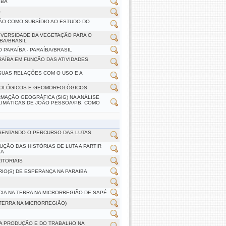
ÍBA
O
ÇÃO COMO SUBSÍDIO AO ESTUDO DO
DIVERSIDADE DA VEGETAÇÃO PARA O
BA/BRASIL
 PARAÍBA - PARAÍBA/BRASIL
AÍBA EM FUNÇÃO DAS ATIVIDADES
 SUAS RELAÇÕES COM O USO E A
GEOLÓGICOS E GEOMORFOLÓGICOS
MAÇÃO GEOGRÁFICA (SIG) NA ANÁLISE
LIMÁTICAS DE JOÃO PESSOA/PB, COMO
ESENTANDO O PERCURSO DAS LUTAS
UÇÃO DAS HISTÓRIAS DE LUTA A PARTIR
BA
ITORIAIS
RIO(S) DE ESPERANÇA NA PARAIBA
NCIA NA TERRA NA MICRORREGIÃO DE SAPÉ
 TERRA NA MICRORREGIÃO)
DA PRODUÇÃO E DO TRABALHO NA