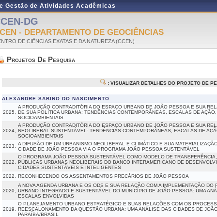
de Gestão de Atividades Acadêmicas
CCEN-DG
CEN - DEPARTAMENTO DE GEOCIÊNCIAS
NTRO DE CIÊNCIAS EXATAS E DA NATUREZA (CCEN)
Projetos De Pesquisa
: VISUALIZAR DETALHES DO PROJETO DE P
ALEXANDRE SABINO DO NASCIMENTO
A PRODUÇÃO CONTRADITÓRIA DO ESPAÇO URBANO DE JOÃO PESSOA E SUA RE
2025,
DE SUA POLÍTICA URBANA: TENDÊNCIAS CONTEMPORÂNEAS, ESCALAS DE AÇÃO,
SOCIOAMBIENTAIS
A PRODUÇÃO CONTRADITÓRIA DO ESPAÇO URBANO DE JOÃO PESSOA E SUA REL
2024,
NEOLIBERAL SUSTENTÁVEL: TENDÊNCIAS CONTEMPORÂNEAS, ESCALAS DE AÇÃO
SOCIOAMBIENTAIS
A DIFUSÃO DE UM URBANISMO NEOLIBERAL E CLIMÁTICO E SUA MATERIALIZAÇ
2023,
CIDADE DE JOÃO PESSOA VIA O PROGRAMA JOÃO PESSOA SUSTENTÁVEL
O PROGRAMA JOÃO PESSOA SUSTENTÁVEL COMO MODELO DE TRANSFERÊNCIA, D
2022,
PÚBLICAS URBANAS NEOLIBERAIS DO BANCO INTERAMERICANO DE DESENVOLVIM
CIDADES SUSTENTÁVEIS E INTELIGENTES
2022,
RECONHECENDO OS ASSENTAMENTOS PRECÁRIOS DE JOÃO PESSOA
A NOVA AGENDA URBANA E OS ODS E SUA RELAÇÃO COM A IMPLEMENTAÇÃO DO
2020,
URBANO INTEGRADO E SUSTENTÁVEL DO MUNICÍPIO DE JOÃO PESSOA: UMA ANÁ
ESCALAS ENVOLVIDAS
O PLANEJAMENTO URBANO ESTRATÉGICO E SUAS RELAÇÕES COM OS PROCES
2019,
REESCALONAMENTO DA QUESTÃO URBANA: UMA ANÁLISE DAS CIDADES DE JOÃ
PARAÍBA/BRASIL