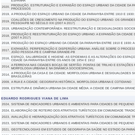
ESPANHA
PRODUÇÃO, ESTRUTURAÇÃO E EXPANSÃO DO ESPAÇO URBANO DA CIDADE DA PA
2020,
PROCESSOS
2019,
A PRODUÇÃO DO ESPAÇO URBANO DA CIDADE DA PARAHYBA ENTRE 1910 E 1930
COALIZÕES DE CRESCIMENTO NA PRODUÇÃO DO ESPAÇO URBANO: OS GRANDES
2019,
PESSOA/PB NO SÉCULO XXI (2007 A 2017)
2019,
URBANIZAÇÃO CONTEMPORÂNEA: REESTRUTURAÇÃO E DESIGUALDADES SOCIOE
PRODUÇÃO E REESTRUTURAÇÃO DO ESPAÇO URBANO: A EXPANSÃO DA CIDADE 
2018,
(2007 A 2017)
2018,
PRODUÇÃO DO ESPAÇO URBANO DA CIDADE DA PARAHYBA ENTRE 1910 E 1930: 
EXPANSÃO, PERIFERIZAÇÃO E DISPERSÃO URBANA: ANÁLISE SOBRE O PROCES
2017,
JOÃO PESSOA-PB E CAMPINA GRANDE-PB
ESPAÇO, SALUBRIDADE E HIGIENE: AS EPIDEMIAS E AS ALTERAÇÕES DO ESPAÇO
2016,
CIDADE DA PARAHYBA ENTRE OS ANOS DE 1854 E 1912
A FERROVIA NAS CIDADES BOCAS DE SERTÃO: PONTAS DE TRILHO E ESTAÇÕES 
2014,
MORFOLOGIA URBANA E NA DINÂMICA SOCIOESPACIAL
A PRODUÇÃO DA CASA E DA CIDADE: MORFOLOGIA URBANA E DESIGUALDADES S
2014,
BRASILEIRAS
2009,
A RUA E A CIDADE: GEOGRAFIA HISTÓRICA, MORFOLOGIA URBANA E COTIDIANO
2009,
ESTRUTURA E DINÂMICA URBANA DA CIDADE MÉDIA: A CIDADE DE CAMPINA GRAN
EDUARDO RODRIGUES VIANA DE LIMA
2024,
SISTEMA DE INDICADORES URBANOS E AMBIENTAIS PARA CIDADES DE PEQUENO 
2024,
ELABORAÇÃO DE ROTEIRO DOS ATRATIVOS TURÍSTICOS EM COMUNIDADE TRADIC
2023,
AVALIAÇÃO E HIERARQUIZAÇÃO DOS ATRATIVOS TURÍSTICOS EM COMUNIDADE TR
2023,
SISTEMA DE INDICADORES URBANOS E AMBIENTAIS PARA CIDADES DE PEQUENO
2021,
GEOTECNOLOGIAS EM ESTUDOS DE GEOGRAFIA DA SAÚDE NO ESTADO DA PARA