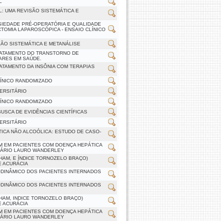
L
: UMA REVISÃO SISTEMÁTICA E
NSIEDADE PRÉ-OPERATÓRIA E QUALIDADE
OMIA LAPAROSCÓPICA - ENSAIO CLÍNICO
SÃO SISTEMÁTICA E METANÁLISE
TRATAMENTO DO TRANSTORNO DE
ARES EM SAÚDE.
ATAMENTO DA INSÔNIA COM TERAPIAS
LÍNICO RANDOMIZADO
ERSITÁRIO
LÍNICO RANDOMIZADO
SCA DE EVIDÊNCIAS CIENTÍFICAS
ERSITÁRIO
ICA NÃO ALCOÓLICA: ESTUDO DE CASO-
M EM PACIENTES COM DOENÇA HEPÁTICA
TÁRIO LAURO WANDERLEY
HAM, E ÍNDICE TORNOZELO BRAÇO)
E ACURÁCIA
DINÂMICO DOS PACIENTES INTERNADOS
DINÂMICO DOS PACIENTES INTERNADOS
HAM, INDICE TORNOZELO BRAÇO)
E ACURÁCIA
M EM PACIENTES COM DOENÇA HEPÁTICA
TÁRIO LAURO WANDERLEY