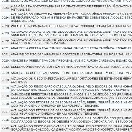
2025,
DOLORVOX MODELAGEM DA DOR POR VOZ COM USO DE INTELIGÊNCIA ARTIFICIA
A EFICÁCIA DA FOTOTERAPIA PARA O TRATAMENTO DE DEPRESSÃO NÃO-SAZONAL
2024,
METANÁLISE
AVALIAÇÃO DO IMPACTO DA ORIENTAÇÃO UTILIZANDO MÍDIAS EDUCATIVAS NA A
2024,
DE RECUPERAÇÃO PÓS-ANESTÉSICA EM PACIENTES SUBMETIDOS À COLECISTECT
RANDOMIZADO.
2023,
PREGABALINA PARA ANALGESIA PREVENTIVA EM CIRURGIA CARDÍACA: UMA REVI
AVALIAÇÃO DA QUALIDADE METODOLÓGICA DAS EVIDÊNCIAS CIENTÍFICAS DO 
2023,
ANSIEDADE GENERALIZADA (TAG) COM TERAPIAS INTEGRATIVAS E COMPLEMENT
AVALIAÇÃO DA QUALIDADE METODOLÓGICA DAS EVIDÊNCIAS CIENTÍFICAS DO TR
2022,
COMPLEMENTARES E INTEGRATIVAS
2021,
ANALGESIA PREEMPTIVA COM PREGABALINA EM CIRURGIA CARDÍACA: ENSAIO C
2021,
ANÁLISE DO USO DE VARFARINA E CONTROLE LABORATORIAL EM HOSPITAL UNIV
2020,
ANALGESIA PREEMPTIVA COM PREGABALINA EM CIRURGIA CARDÍACA: ENSAIO C
2020,
DESENVOLVIMENTO DE SOFTWARE PARA AUTOMATIZAÇÃO DE ESTRATÉGIAS DE BU
2019,
ANÁLISE DO USO DE VARFANINA E CONTROLE LABORATORIAL EM HOSPITAL UNIV
AVALIAÇÃO DE RISCO CARDIOVASCULAR EM PORTADORES DE ESTEATOSE HEPÁT
2019,
CONTROLE
AVALIAÇÃO DO RISCO CARDIOVASCULAR GLOBAL PELO ESCORE DE FRAMINGHA
2018,
GORDUROSA NÃO ALCOÓLICA (DHGNA) ACOMPANHADOS NO HOSPITAL UNIVERSI
CAPACIDADE PREDITORA DE ESCORES CLÍNICOS E EPIDEMIOLÓGICOS (FRAMING
2018,
COMPARADOS AO ESCORE DE GENSINI PARA DOENÇA CORONARIANA: ESTUDO D
AVALIAÇÃO DOS FATORES DE DESCOMPENSAÇÃO, PERFIL TERAPÊUTICO E HEMO
2018,
COM INSUFICIÊNCIA CARDÍACA EM UM HOSPITAL TERCIÁRIO
AVALIAÇÃO DOS FATORES DE DESCOMPENSAÇÃO, PERFIL TERAPÊUTICO E HEMO
2017,
COM INSUFICIÊNCIA CARDÍACA EM UM HOSPITAL TERCIÁRIO
CAPACIDADE PREDITORA DE ESCORES CLÍNICOS E EPIDEMIOLÓGICOS (FRAMING
2016,
COMPARADOS AO ESCORE DE GENSINI PARA DOENÇA CORONARIANA: ESTUDO D
AVALIAÇÃO DO RISCO CARDIOVASCULAR GLOBAL PELO ESCORE DE FRAMINGHA
2016,
GORDUROSA NÃO ALCOÓLICA (DHGNA) ACOMPANHADOS NO HOSPITAL UNIVERSI