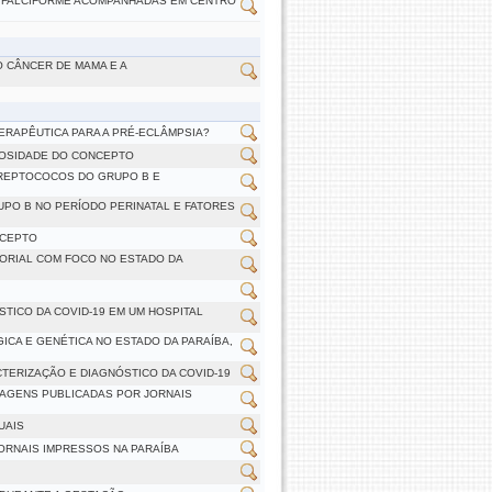
ÇA FALCIFORME ACOMPANHADAS EM CENTRO
 CÂNCER DE MAMA E A
ERAPÊUTICA PARA A PRÉ-ECLÂMPSIA?
POSIDADE DO CONCEPTO
TREPTOCOCOS DO GRUPO B E
PO B NO PERÍODO PERINATAL E FATORES
NCEPTO
TORIAL COM FOCO NO ESTADO DA
TICO DA COVID-19 EM UM HOSPITAL
GICA E GENÉTICA NO ESTADO DA PARAÍBA,
TERIZAÇÃO E DIAGNÓSTICO DA COVID-19
RTAGENS PUBLICADAS POR JORNAIS
UAIS
JORNAIS IMPRESSOS NA PARAÍBA