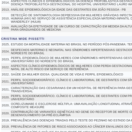
ASPECTOS CLÍNICOS E EPIDEMIOLÓGICOS DA DOENÇA TROFOBLÁSTICA GESTAC
2014,
DOENÇA TROFOBLÁSTICA GESTACIONAL DO HOSPITAL UNIVERSITÁRIO LAURO 
2013,
ANÁLISE EPIDEMIOLÓGICA DA IDADE DAS GESTANTES EM JOÃO PESSOA - PB
DETECÇÃO DE SINTOMATOLOGIA DEPRESSIVA EM MULHERES GRÁVIDAS INFECTAD
2010,
HUMANA (HIV) NO SERVIÇO DE ASSISTÊNCIA ESPECIALIZADA MATERNO-INFANTIL
WANDERLEY (HULW)
AVALIAÇÃO DA EFETIVIDADE DE UM CURSO DE CAPACITAÇÃO EM MEDIDA DA ALTU
2009,
PARA GRADUANDOS DE MEDICINA
CRISTINA WIDE PISSETTI
2025,
ESTUDO DA MORTALIDADE MATERNA NO BRASIL NO PERÍODO PÓS-PANDEMIA: TE
DESFECHOS MATERNO E NEONATAL NAS SÍNDROMES HIPERTENSIVAS GESTACION
2024,
NORDESTE DO BRASIL
PERFIL EPIDEMIOLÓGICO DE MULHERES COM SÍNDROMES HIPERTENSIVAS GEST
2023,
UNIVERSITÁRIO DO NORDESTE DO BRASIL
ASPECTOS CLÍNICO-EPIDEMIOLÓGICOS DE MULHERES COM PERDA GESTACIONA
2022,
NATAL DE ALTO RISCO EM SERVIÇO DE REFERÊNCIA
2022,
SAÚDE DA MULHER IDOSA: QUALIDADE DE VIDA E PERFIL EPIDEMIOLÓGICO
PERFIL SOCIODEMOGRÁFICO, CLÍNICO E LABORATORIAL DE GESTANTES COM SÍ
2021,
UNIVERSITÁRIO
CARACTERIZAÇÃO DAS CESARIANAS EM UM HOSPITAL DE REFERÊNCIA PARA GES
2021,
TRANSVERSAL
PERFIL SOCIODEMOGRÁFICO, CLÍNICO E LABORATORIAL DE GESTANTES COM PR
2020,
UNIVERSITÁRIO
OCRELIZUMABE E ESCLEROSE MÚLTIPLA: UMA AVALIAÇÃO LONGITUDINAL ATRAV
2020,
COMPOSITE MEASURE
CONTRIBUIÇÃO DE VARIANTES GENÉTICAS NO GENE DO RECEPTOR DE MORTE CE
2020,
DESENVOLVIMENTO DA PRÉ-ECLÂMPSIA
2019,
PREVALÊNCIA DAS DOENÇAS TRIADAS PELO TESTE DO PEZINHO NO ESTADO DA 
2019,
PREVALÊNCIA DE FATORES DE RISCO ASSOCIADOS AO CÂNCER EM ALUNOS DO 