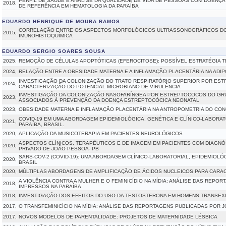
PERFIL DE SAÚDE E ANÁLISE DA QUALIDADE DE VIDA DE PESSOAS COM DOEN
2018,
DE REFERÊNCIA EM HEMATOLOGIA DA PARAÍBA
EDUARDO HENRIQUE DE MOURA RAMOS
CORRELAÇÃO ENTRE OS ASPECTOS MORFOLÓGICOS ULTRASSONOGRÁFICOS DO
2015,
IMUNOHISTOQUÍMICA
EDUARDO SERGIO SOARES SOUSA
2025,
REMOÇÃO DE CÉLULAS APOPTÓTICAS (EFEROCITOSE): POSSÍVEL ESTRATÉGIA T
2024,
RELAÇÃO ENTRE A OBESIDADE MATERNA E A INFLAMAÇÃO PLACENTÁRIA NA ADI
INVESTIGAÇÃO DA COLONIZAÇÃO DO TRATO RESPIRATÓRIO SUPERIOR POR ES
2024,
CARACTERIZAÇÃO DO POTENCIAL MICROBIANO DE VIRULÊNCIA
INVESTIGAÇÃO DA COLONIZAÇÃO NASOFARÍNGEA POR ESTREPTOCOCOS DO GRU
2023,
ASSOCIADOS À PREVENÇÃO DA DOENÇA ESTREPTOCÓCICA NEONATAL
2023,
OBESIDADE MATERNA E INFLAMAÇÃO PLACENTÁRIA NA ANTROPOMETRIA DO CO
COVID-19 EM UMA ABORDAGEM EPIDEMIOLÓGICA, GENÉTICA E CLÍNICO-LABORA
2021,
PARAÍBA, BRASIL.
2020,
APLICAÇÃO DA MUSICOTERAPIA EM PACIENTES NEUROLÓGICOS
ASPECTOS CLÍNICOS, TERAPÊUTICOS E DE IMAGEM EM PACIENTES COM DIAGNÓS
2020,
PRIVADO DE JOÃO PESSOA- PB
SARS-COV-2 (COVID-19): UMA ABORDAGEM CLÍNICO-LABORATORIAL, EPIDEMIOLÓ
2020,
BRASIL
2020,
MÚLTIPLAS ABORDAGENS DE AMPLIFICAÇÃO DE ÁCIDOS NUCLEICOS PARA CARAC
A VIOLÊNCIA CONTRA A MULHER E O FEMINICÍDIO NA MÍDIA: ANÁLISE DAS REPO
2018,
IMPRESSOS NA PARAÍBA
2018,
INVESTIGAÇÃO DOS EFEITOS DO USO DA TESTOSTERONA EM HOMENS TRANSEX
2017,
O TRANSFEMINICÍCIO NA MÍDIA: ANÁLISE DAS REPORTAGENS PUBLICADAS POR 
2017,
NOVOS MODELOS DE PARENTALIDADE: PROJETOS DE MATERNIDADE LÉSBICA