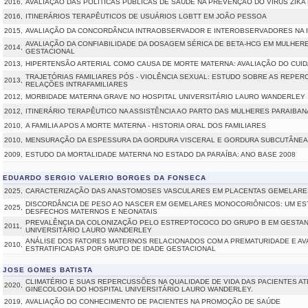
2016,
AVALIAÇÃO DAS POLÍTICAS PÚBLICAS DE SAÚDE NA PREVENÇÃO DO VÍRUS ZIKA
2016,
ITINERÁRIOS TERAPÊUTICOS DE USUÁRIOS LGBTT EM JOÃO PESSOA
2015,
AVALIAÇÃO DA CONCORDÂNCIA INTRAOBSERVADOR E INTEROBSERVADORES NA 
AVALIAÇÃO DA CONFIABILIDADE DA DOSAGEM SÉRICA DE BETA-HCG EM MULHE
2014,
GESTACIONAL
2013,
HIPERTENSÃO ARTERIAL COMO CAUSA DE MORTE MATERNA: AVALIAÇÃO DO CUI
TRAJETÓRIAS FAMILIARES PÓS - VIOLÊNCIA SEXUAL: ESTUDO SOBRE AS REPER
2013,
RELAÇÕES INTRAFAMILIARES
2012,
MORBIDADE MATERNA GRAVE NO HOSPITAL UNIVERSITÁRIO LAURO WANDERLEY
2012,
ITINERÁRIO TERAPÊUTICO NA ASSISTÊNCIA AO PARTO DAS MULHERES PARAIBAN
2010,
A FAMILIA APOS A MORTE MATERNA - HISTORIA ORAL DOS FAMILIARES
2010,
MENSURAÇÃO DA ESPESSURA DA GORDURA VISCERAL E GORDURA SUBCUTÂNEA
2009,
ESTUDO DA MORTALIDADE MATERNA NO ESTADO DA PARAÍBA: ANO BASE 2008
EDUARDO SERGIO VALERIO BORGES DA FONSECA
2025,
CARACTERIZAÇÃO DAS ANASTOMOSES VASCULARES EM PLACENTAS GEMELARE
DISCORDÂNCIA DE PESO AO NASCER EM GEMELARES MONOCORIÔNICOS: UM E
2025,
DESFECHOS MATERNOS E NEONATAIS
PREVALÊNCIA DA COLONIZAÇÃO PELO ESTREPTOCOCO DO GRUPO B EM GESTAN
2011,
UNIVERSITÁRIO LAURO WANDERLEY
ANÁLISE DOS FATORES MATERNOS RELACIONADOS COM A PREMATURIDADE E AV
2010,
ESTRATIFICADAS POR GRUPO DE IDADE GESTACIONAL
JOSE GOMES BATISTA
CLIMATÉRIO E SUAS REPERCUSSÕES NA QUALIDADE DE VIDA DAS PACIENTES A
2020,
GINECOLOGIA DO HOSPITAL UNIVERSITÁRIO LAURO WANDERLEY.
2019,
AVALIAÇÃO DO CONHECIMENTO DE PACIENTES NA PROMOÇÃO DE SAÚDE