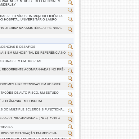
IONAL NO CENTRO DE REFERÊNCIA EM
WANDERLEY
AS PELO VÍRUS DA IMUNODEFICIÊNCIA
 DO HOSPITAL UNIVERSITÁRIO LAURO
RA UTERINA NA ASSISTÊNCIA PRÉ-NATAL
NDÊNCIAS E DESAFIOS
AIS EM UM HOSPITAL DE REFERÊNCIA NO
ACIONAIS EM UM HOSPITAL
L RECORRENTE ACOMPANHADAS NO PRÉ-
NDROMES HIPERTENSIVAS EM HOSPITAL
TAÇÕES DE ALTO RISCO, UM ESTUDO
É-ECLÂMPSIA EM HOSPITAL
ÉS DO MULTIPLE SCLEROSIS FUNCTIONAL
LULAR PROGRAMADA 1 (PD-1) PARA O
PARAÍBA
CURSO DE GRADUAÇÃO EM MEDICINA