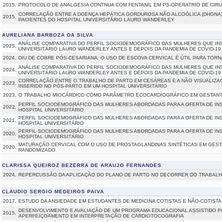
2015,
PROTOCOLO DE ANALGESIA CONTNUA COM FENTANIL EM PS-OPERATRIO DE CIR
CORRELAÇÃO ENTRE A DOENÇA HEPÁTICA GORDUROSA NÃO ALCOÓLICA (DHGNA)
2015,
PACIENTES DO HOSPITAL UNIVERSITÁRIO LAURO WANDERLEY
AURELIANA BARBOZA DA SILVA
ANÁLISE COMPARATIVA DO PERFIL SOCIODEMOGRÁFICO DAS MULHERES QUE INS
2025,
UNIVERSITÁRIO LAURO WANDERLEY ANTES E DEPOIS DA PANDEMIA DE COVID-19
2024,
DIU DE COBRE PÓS-CESARIANA: O USO DE ESCOVA CERVICAL É ÚTIL PARA TORNA
ANÁLISE COMPARATIVA DO PERFIL SOCIODEMOGRÁFICO DAS MULHERES QUE INS
2024,
UNIVERSITÁRIO LAURO WANDERLEY ANTES E DEPOIS DA PANDEMIA DE COVID-19
CORRELAÇÃO ENTRE O TRABALHO DE PARTO EM CESÁREAS E A NÃO VISUALIZAÇ
2023,
INSERIDO NO PÓS-PARTO EM UM HOSPITAL UNIVERSITÁRIO
2023,
O TRABALHO MIOCÁRDICO COMO PARÂMETRO ECOCARDIOGRÁFICO EM GESTAN
PERFIL SOCIODEMOGRÁFICO DAS MULHERES ABORDADAS PARA A OFERTA DE IN
2022,
HOSPITAL UNIVERSITÁRIO
PERFIL SOCIODEMOGRÁFICO DAS MULHERES ABORDADAS PARA A OFERTA DE IN
2021,
HOSPITAL UNIVERSITÁRIO
PERFIL SOCIODEMOGRÁFICO DAS MULHERES ABORDADAS PARA A OFERTA DE IN
2020,
HOSPITAL UNIVERSITÁRIO
MATURAÇÃO CERVICAL COM O USO DE PROSTAGLANDINAS SINTÉTICAS EM GEST
2020,
RANDOMIZADO
CLARISSA QUEIROZ BEZERRA DE ARAUJO FERNANDES
2024,
REPERCUSSÃO DA APLICAÇÃO DO PLANO DE PARTO NO DECORRER DO TRABALH
CLAUDIO SERGIO MEDEIROS PAIVA
2017,
ESTUDO DA ANSIEDADE EM ESTUDANTES DE MEDICINA COTISTAS E NÃO-COTISTA
DESENVOLVIMENTO E AVALIAÇÃO DE UM PROGRAMA EDUCACIONAL ASSISTIDO 
2015,
APERFEIÇOAMENTO EM INTERPRETAÇÃO DE CARDIOTOCOGRAFIA