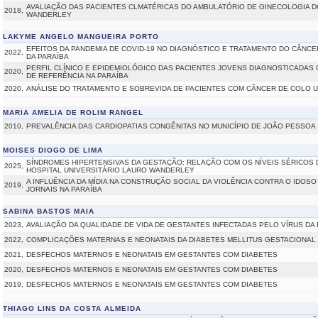
AVALIAÇÃO DAS PACIENTES CLMATÉRICAS DO AMBULATÓRIO DE GINECOLOGIA D
2018,
WANDERLEY
LAKYME ANGELO MANGUEIRA PORTO
EFEITOS DA PANDEMIA DE COVID-19 NO DIAGNÓSTICO E TRATAMENTO DO CÂNCE
2022,
DA PARAÍBA
PERFIL CLÍNICO E EPIDEMIOLÓGICO DAS PACIENTES JOVENS DIAGNOSTICADAS
2020,
DE REFERÊNCIA NA PARAÍBA
2020,
ANÁLISE DO TRATAMENTO E SOBREVIDA DE PACIENTES COM CÂNCER DE COLO U
MARIA AMELIA DE ROLIM RANGEL
2010,
PREVALÊNCIA DAS CARDIOPATIAS CONGÊNITAS NO MUNICÍPIO DE JOÃO PESSOA
MOISES DIOGO DE LIMA
SÍNDROMES HIPERTENSIVAS DA GESTAÇÃO: RELAÇÃO COM OS NÍVEIS SÉRICOS 
2025,
HOSPITAL UNIVERSITÁRIO LAURO WANDERLEY
A INFLUÊNCIA DA MÍDIA NA CONSTRUÇÃO SOCIAL DA VIOLÊNCIA CONTRA O IDOSO
2019,
JORNAIS NA PARAÍBA
SABINA BASTOS MAIA
2023,
AVALIAÇÃO DA QUALIDADE DE VIDA DE GESTANTES INFECTADAS PELO VÍRUS DA
2022,
COMPLICAÇÕES MATERNAS E NEONATAIS DA DIABETES MELLITUS GESTACIONAL
2021,
DESFECHOS MATERNOS E NEONATAIS EM GESTANTES COM DIABETES
2020,
DESFECHOS MATERNOS E NEONATAIS EM GESTANTES COM DIABETES
2019,
DESFECHOS MATERNOS E NEONATAIS EM GESTANTES COM DIABETES
THIAGO LINS DA COSTA ALMEIDA