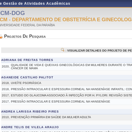
de Gestão de Atividades Acadêmicas
CCM-DOG
CM - DEPARTAMENTO DE OBSTETRÍCIA E GINECOLOG
IVERSIDADE FEDERAL DA PARAÍBA
Projetos De Pesquisa
: VISUALIZAR DETALHES DO PROJETO DE P
ADRIANA DE FREITAS TORRES
QUALIDADE DE VIDA E QUEIXAS GINECOLÓGICAS EM MULHERES DURANTE O TR
2020,
CÂNCER DE MAMA
AGANEIDE CASTILHO PALITOT
2018,
UVEÍTE PSORIÁSICA
2018,
PRESSÃO INTRAOCULAR E ESPESSURA CORNEAL NA HANSENÍASE INFANTIL: CON
2017,
ESTUDO DO GLAUCOMA ASSOCIADO À INFECÇÃO POR H. PYLORI: REVISÃO SIST
2017,
PRESSÃO INTRAOCULAR E ESPESSURA CORNEAL NA HANSENÍASE
ANDREA LARISSA RIBEIRO PIRES
2010,
PREVENÇÃO PRIMÁRIA EM SAÚDE DA MULHER ADULTA
ANDRE TELIS DE VILELA ARAUJO