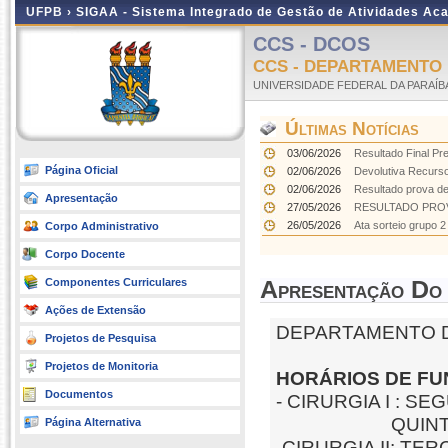
UFPB ›
SIGAA - Sistema Integrado de Gestão de Atividades Ac
CCS - DCOS
CCS - DEPARTAMENTO 
UNIVERSIDADE FEDERAL DA PARAÍB
Últimas Notícias
03/06/2026
Resultado Final Pre
Página Oficial
02/06/2026
Devolutiva Recurs
02/06/2026
Resultado prova de 
Apresentação
27/05/2026
RESULTADO PROV
26/05/2026
Ata sorteio grupo 2
Corpo Administrativo
Corpo Docente
Componentes Curriculares
Apresentação Do
Ações de Extensão
DEPARTAMENTO D
Projetos de Pesquisa
Projetos de Monitoria
HORÁRIOS DE FU
Documentos
- CIRURGIA I : S
QUINTA 
Página Alternativa
-CIRURGIA II: T