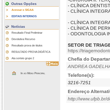
Outras Opções
- CLÍNICA DENTIS
Acessar o SIGAA
- CLÍNICA INTEG
QUINTA E
EDITAIS INTERNOS
- CLÍNICA INTEGR
Notícias
- CLÍNICA DE PE
Resultado Final Preliminar
- ODONTOLOGIA I
TERÇA
Devolutiva Recurso
SETOR DE TRIAG
Resultado prova de titulos
https://triagemodont
RESULTADO PROVA DIDÁTICA
Chefia do Departa
Ata sorteio grupo 2
ANDREA GADELHA
Ir ao Menu Principal
Telefone(s):
3216-7251
Endereço Alternati
http://www.ufpb.br/