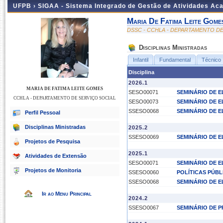
UFPB ›
SIGAA - Sistema Integrado de Gestão de Atividades Ac
Maria De Fatima Leite Gome
DSSC - CCHLA - DEPARTAMENTO DE
Disciplinas Ministradas
Infantil
Fundamental
Técnico
Disciplina
2026.1
MARIA DE FATIMA LEITE GOMES
SESO00071
SEMINÁRIO DE E
CCHLA - DEPARTAMENTO DE SERVIÇO SOCIAL
SESO00073
SEMINÁRIO DE E
SSESO0068
SEMINÁRIO DE 
Perfil Pessoal
Disciplinas Ministradas
2025.2
SSESO0069
SEMINÁRIO DE E
Projetos de Pesquisa
2025.1
Atividades de Extensão
SESO00071
SEMINÁRIO DE E
Projetos de Monitoria
SSESO0060
POLÍTICAS PÚB
SSESO0068
SEMINÁRIO DE 
Ir ao Menu Principal
2024.2
SSESO0067
SEMINÁRIO DE 