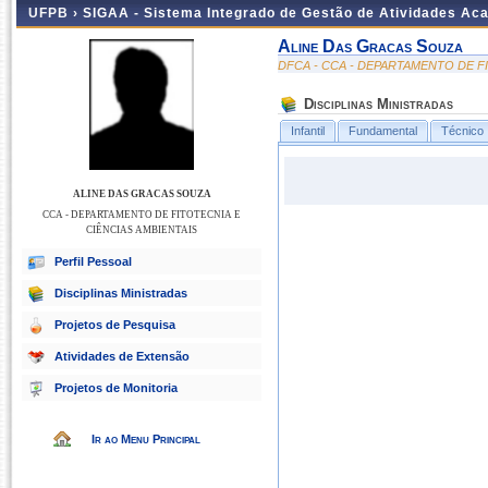
UFPB ›
SIGAA - Sistema Integrado de Gestão de Atividades Ac
Aline Das Gracas Souza
DFCA - CCA - DEPARTAMENTO DE F
Disciplinas Ministradas
Infantil
Fundamental
Técnico
ALINE DAS GRACAS SOUZA
CCA - DEPARTAMENTO DE FITOTECNIA E
CIÊNCIAS AMBIENTAIS
Perfil Pessoal
Disciplinas Ministradas
Projetos de Pesquisa
Atividades de Extensão
Projetos de Monitoria
Ir ao Menu Principal