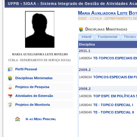
UFPB ›
SIGAA - Sistema Integrado de Gestão de Atividades Ac
Maria Auxiliadora Leite Bo
DSSC - CCHLA - DEPARTAMENTO DE
Disciplinas Ministradas
Infantil
Fundamental
Técnico
Disciplina
2011.1
MARIA AUXILIADORA LEITE BOTELHO
1409054
TE-TOPICOS ESPECIAIS E
CCHLA - DEPARTAMENTO DE SERVIÇO SOCIAL
Perfil Pessoal
2009.2
1409034
TÓPICOS ESPECIAIS EM
Disciplinas Ministradas
Projetos de Pesquisa
2008.2
Atividades de Extensão
1409036
TOP ESPC EM POLÍTICAS 
Projetos de Monitoria
1409044
TE - TOPICO ESPECIAL I
1409049
TE - TOPICO ESPECIAL II
Ir ao Menu Principal