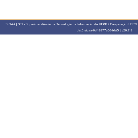
SIGAA | STI - Superintendência de Tecnologia da Informação da UFPB / Cooperação UFRN 
blst5.sigaa-6d48877c66-blst5 |
v26.7.8