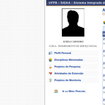
UFPB ›
SIGAA - Sistema Integrado 
A
D
D
2
AUREA CARNEIRO
1
CCHLA - DEPARTAMENTO DE SERVIÇO SOCIAL
2
Perfil Pessoal
1
Disciplinas Ministradas
2
Projetos de Pesquisa
1
Atividades de Extensão
2
1
Projetos de Monitoria
2
Ir ao Menu Principal
1
2
1