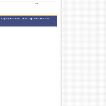
0h
-
0h
-
- Copyright © 2006-2026 | sigaa-6d48877c66-
60h
-
0h
-