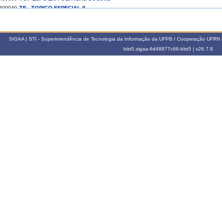
409049
TE - TOPICO ESPECIAL II
409052
TE-TOPICOS ESPECIAIS EM FUNDAMENTOS III
004.1
SIGAA | STI - Superintendência de Tecnologia da Informação da UFPB / Cooperação UFRN 
409044
TE - TOPICO ESPECIAL I
blst5.sigaa-6d48877c66-blst5 |
v26.7.8
003.1
409044
TE - TOPICO ESPECIAL I