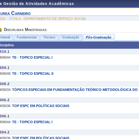
de Gestão de Atividades Acadêmicas
urea Carneiro
SSC - CCHLA - DEPARTAMENTO DE SERVIÇO SOCIAL
Disciplinas Ministradas
Infantil
Fundamental
Técnico
Graduação
Pós-Graduação
isciplina
010.1
409044
TE - TOPICO ESPECIAL I
009.1
409049
TE - TOPICO ESPECIAL II
008.2
409034
TÓPICOS ESPECIAIS EM FUNDAMENTAÇÃO TEÓRICO-METODOLÓGICA DO 
006.2
409036
TOP ESPC EM POLÍTICAS SOCIAIS
006.1
409044
TE - TOPICO ESPECIAL I
004.2
409036
TOP ESPC EM POLÍTICAS SOCIAIS