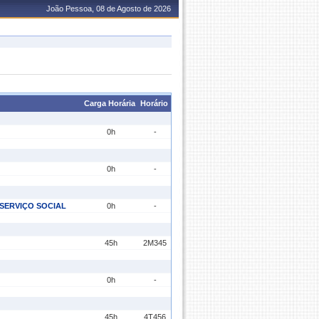
João Pessoa, 08 de Agosto de 2026
Carga Horária
Horário
0h
-
0h
-
SERVIÇO SOCIAL
0h
-
45h
2M345
0h
-
45h
4T456