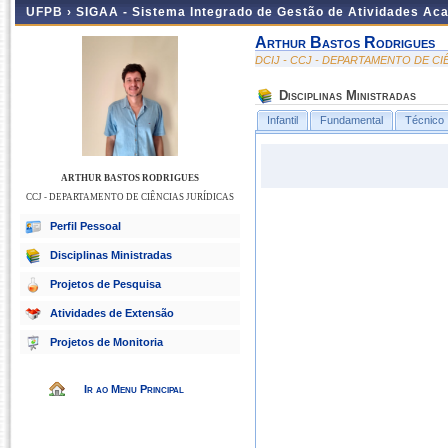
UFPB ›
SIGAA - Sistema Integrado de Gestão de Atividades Ac
Arthur Bastos Rodrigues
DCIJ - CCJ - DEPARTAMENTO DE CI
Disciplinas Ministradas
Infantil
Fundamental
Técnico
ARTHUR BASTOS RODRIGUES
CCJ - DEPARTAMENTO DE CIÊNCIAS JURÍDICAS
Perfil Pessoal
Disciplinas Ministradas
Projetos de Pesquisa
Atividades de Extensão
Projetos de Monitoria
Ir ao Menu Principal