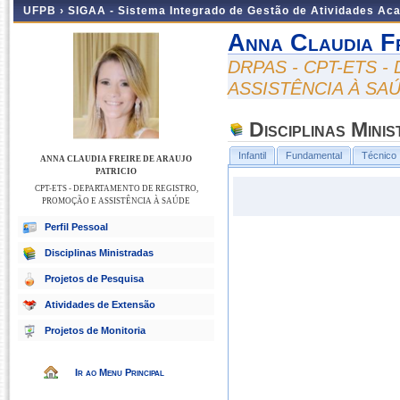
UFPB ›
SIGAA - Sistema Integrado de Gestão de Atividades Ac
Anna Claudia Fr
DRPAS - CPT-ETS 
ASSISTÊNCIA À SA
Disciplinas Mini
Infantil
Fundamental
Técnico
ANNA CLAUDIA FREIRE DE ARAUJO
PATRICIO
CPT-ETS - DEPARTAMENTO DE REGISTRO,
PROMOÇÃO E ASSISTÊNCIA À SAÚDE
Perfil Pessoal
Disciplinas Ministradas
Projetos de Pesquisa
Atividades de Extensão
Projetos de Monitoria
Ir ao Menu Principal