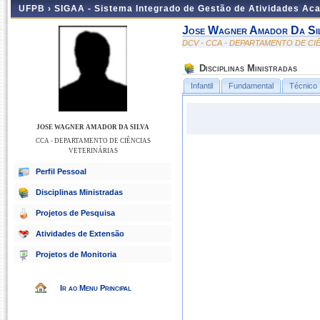
UFPB ›
SIGAA - Sistema Integrado de Gestão de Atividades Ac
Jose Wagner Amador Da Si
DCV - CCA - DEPARTAMENTO DE CI
Disciplinas Ministradas
Infantil
Fundamental
Técnico
JOSE WAGNER AMADOR DA SILVA
CCA - DEPARTAMENTO DE CIÊNCIAS
VETERINÁRIAS
Perfil Pessoal
Disciplinas Ministradas
Projetos de Pesquisa
Atividades de Extensão
Projetos de Monitoria
Ir ao Menu Principal