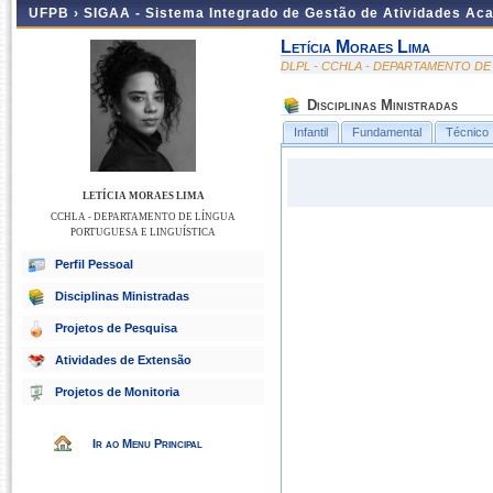
UFPB ›
SIGAA - Sistema Integrado de Gestão de Atividades Ac
Letícia Moraes Lima
DLPL - CCHLA - DEPARTAMENTO DE
Disciplinas Ministradas
Infantil
Fundamental
Técnico
LETÍCIA MORAES LIMA
CCHLA - DEPARTAMENTO DE LÍNGUA
PORTUGUESA E LINGUÍSTICA
Perfil Pessoal
Disciplinas Ministradas
Projetos de Pesquisa
Atividades de Extensão
Projetos de Monitoria
Ir ao Menu Principal