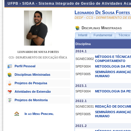
UFPB ›
SIGAA - Sistema Integrado de Gestão de Atividades Ac
Leonardo De Sousa Fortes
DEDF - CCS - DEPARTAMENTO DE E
Disciplinas Ministradas
Infantil
Fundamental
Técnico
Disciplina
2024.1
LEONARDO DE SOUSA FORTES
MÉTODOS E TÉCNICAS
CCS - DEPARTAMENTO DE EDUCAÇÃO FÍSICA
SGNEC0002
COMPORTAMENTO
Perfil Pessoal
SPEF0004
METODOLOGIA DA PE
SEMINÁRIOS AVANÇA
SPEF0005
Disciplinas Ministradas
HUMANO
Projetos de Pesquisa
2023.1
SPEF0004
METODOLOGIA DA PE
Atividades de Extensão
Projetos de Monitoria
2022.1
SGNEC0031
REDAÇÃO DE DOCUME
SEMINÁRIOS AVANÇA
Ir ao Menu Principal
SPEF0005
HUMANO
2021.2