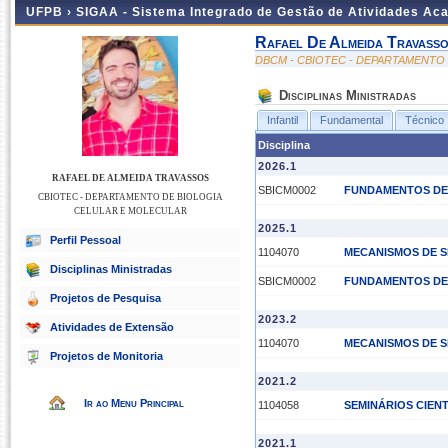
UFPB ›
SIGAA - Sistema Integrado de Gestão de Atividades Ac
Rafael De Almeida Travass
DBCM - CBIOTEC - DEPARTAMENTO
Disciplinas Ministradas
Infantil
Fundamental
Técnico
Disciplina
2026.1
RAFAEL DE ALMEIDA TRAVASSOS
SBICM0002
FUNDAMENTOS DE 
CBIOTEC - DEPARTAMENTO DE BIOLOGIA
CELULAR E MOLECULAR
2025.1
Perfil Pessoal
1104070
MECANISMOS DE S
Disciplinas Ministradas
SBICM0002
FUNDAMENTOS DE 
Projetos de Pesquisa
2023.2
Atividades de Extensão
1104070
MECANISMOS DE S
Projetos de Monitoria
2021.2
Ir ao Menu Principal
1104058
SEMINÁRIOS CIENTÍ
2021.1