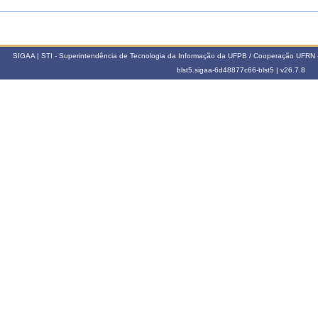
SIGAA | STI - Superintendência de Tecnologia da Informação da UFPB / Cooperação UFRN 
blst5.sigaa-6d48877c66-blst5 |
v26.7.8