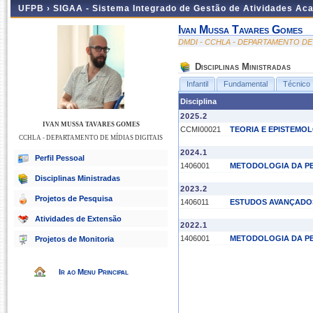
UFPB ›
SIGAA - Sistema Integrado de Gestão de Atividades Ac
Ivan Mussa Tavares Gomes
DMDI - CCHLA - DEPARTAMENTO DE 
Disciplinas Ministradas
Infantil
Fundamental
Técnico
Disciplina
2025.2
IVAN MUSSA TAVARES GOMES
CCMI00021
TEORIA E EPISTEMO
CCHLA - DEPARTAMENTO DE MÍDIAS DIGITAIS
2024.1
Perfil Pessoal
1406001
METODOLOGIA DA PE
Disciplinas Ministradas
2023.2
Projetos de Pesquisa
1406011
ESTUDOS AVANÇADOS
Atividades de Extensão
2022.1
1406001
METODOLOGIA DA PE
Projetos de Monitoria
Ir ao Menu Principal