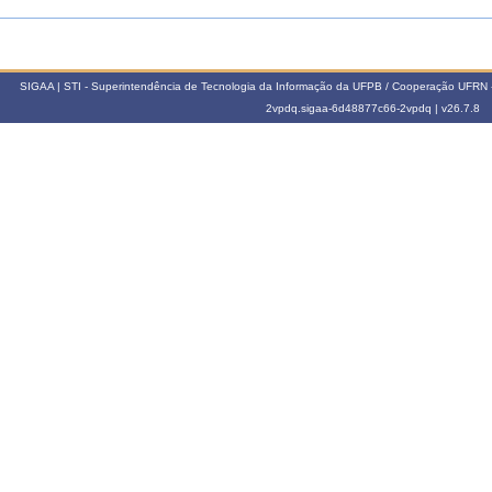
SIGAA | STI - Superintendência de Tecnologia da Informação da UFPB / Cooperação UFRN 
2vpdq.sigaa-6d48877c66-2vpdq |
v26.7.8