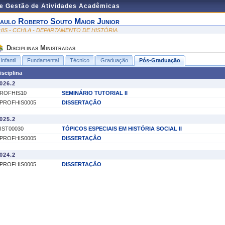
de Gestão de Atividades Acadêmicas
aulo Roberto Souto Maior Junior
HIS - CCHLA - DEPARTAMENTO DE HISTÓRIA
Disciplinas Ministradas
Infantil
Fundamental
Técnico
Graduação
Pós-Graduação
isciplina
026.2
ROFHIS10
SEMINÁRIO TUTORIAL II
PROFHIS0005
DISSERTAÇÃO
025.2
IST00030
TÓPICOS ESPECIAIS EM HISTÓRIA SOCIAL II
PROFHIS0005
DISSERTAÇÃO
024.2
PROFHIS0005
DISSERTAÇÃO