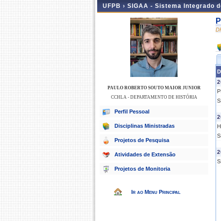
UFPB ›
SIGAA - Sistema Integrado 
P
D
D
2
PAULO ROBERTO SOUTO MAIOR JUNIOR
P
CCHLA - DEPARTAMENTO DE HISTÓRIA
S
Perfil Pessoal
2
Disciplinas Ministradas
H
S
Projetos de Pesquisa
2
Atividades de Extensão
S
Projetos de Monitoria
Ir ao Menu Principal