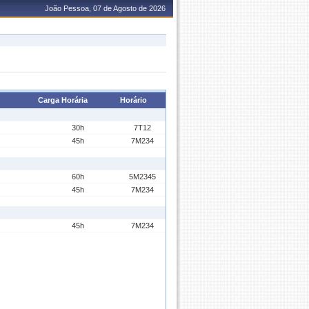
João Pessoa, 07 de Agosto de 2026
Carga Horária
Horário
30h
7T12
45h
7M234
60h
5M2345
45h
7M234
45h
7M234