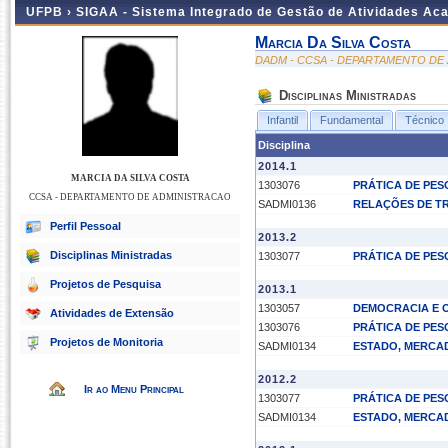
UFPB ›
SIGAA - Sistema Integrado de Gestão de Atividades Ac
Marcia Da Silva Costa
DADM - CCSA - DEPARTAMENTO DE
Disciplinas Ministradas
Infantil
Fundamental
Técnico
Disciplina
2014.1
MARCIA DA SILVA COSTA
1303076
PRÁTICA DE PESQ
CCSA - DEPARTAMENTO DE ADMINISTRACAO
SADMI0136
RELAÇÕES DE T
Perfil Pessoal
2013.2
Disciplinas Ministradas
1303077
PRÁTICA DE PESQ
Projetos de Pesquisa
2013.1
1303057
DEMOCRACIA E 
Atividades de Extensão
1303076
PRÁTICA DE PESQ
Projetos de Monitoria
SADMI0134
ESTADO, MERCA
2012.2
Ir ao Menu Principal
1303077
PRÁTICA DE PESQ
SADMI0134
ESTADO, MERCA