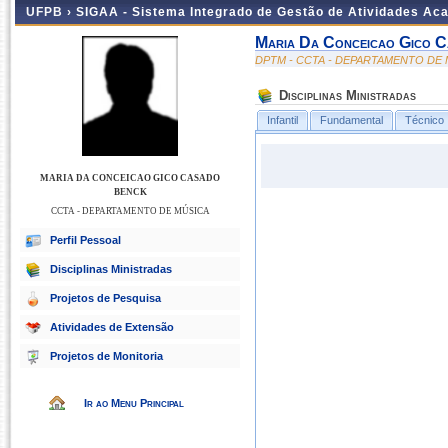
UFPB ›
SIGAA - Sistema Integrado de Gestão de Atividades Ac
Maria Da Conceicao Gico 
DPTM - CCTA - DEPARTAMENTO DE
Disciplinas Ministradas
Infantil
Fundamental
Técnico
MARIA DA CONCEICAO GICO CASADO
BENCK
CCTA - DEPARTAMENTO DE MÚSICA
Perfil Pessoal
Disciplinas Ministradas
Projetos de Pesquisa
Atividades de Extensão
Projetos de Monitoria
Ir ao Menu Principal