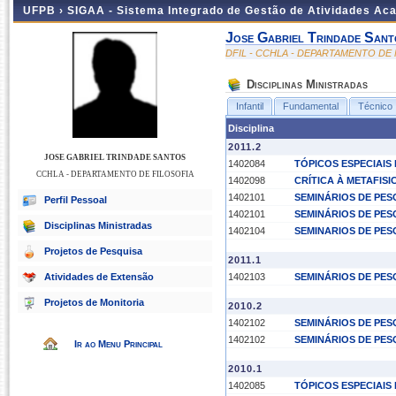
UFPB ›
SIGAA - Sistema Integrado de Gestão de Atividades Ac
Jose Gabriel Trindade Sant
DFIL - CCHLA - DEPARTAMENTO DE 
Disciplinas Ministradas
Infantil
Fundamental
Técnico
Disciplina
2011.2
JOSE GABRIEL TRINDADE SANTOS
1402084
TÓPICOS ESPECIAIS E
CCHLA - DEPARTAMENTO DE FILOSOFIA
1402098
CRÍTICA À METAFISI
1402101
SEMINÁRIOS DE PESQ
Perfil Pessoal
1402101
SEMINÁRIOS DE PESQ
Disciplinas Ministradas
1402104
SEMINARIOS DE PESQ
Projetos de Pesquisa
2011.1
Atividades de Extensão
1402103
SEMINÁRIOS DE PESQ
Projetos de Monitoria
2010.2
1402102
SEMINÁRIOS DE PESQ
1402102
SEMINÁRIOS DE PESQ
Ir ao Menu Principal
2010.1
1402085
TÓPICOS ESPECIAIS 