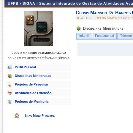
UFPB ›
SIGAA - Sistema Integrado de Gestão de Atividades Ac
Clovis Marinho De Barros 
DCIJ - CCJ - DEPARTAMENTO DE CI
Disciplinas Ministradas
Infantil
Fundamental
Técnico
CLOVIS MARINHO DE BARROS FALCAO
CCJ - DEPARTAMENTO DE CIÊNCIAS JURÍDICAS
Perfil Pessoal
Disciplinas Ministradas
Projetos de Pesquisa
Atividades de Extensão
Projetos de Monitoria
Ir ao Menu Principal