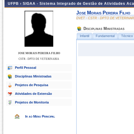
UFPB ›
SIGAA - Sistema Integrado de Gestão de Atividades Ac
Jose Morais Pereira Filho
DVET - CSTR - DPTO DE VETERINAR
Disciplinas Ministradas
Infantil
Fundamental
Técnico
JOSE MORAIS PEREIRA FILHO
CSTR - DPTO DE VETERINARIA
Perfil Pessoal
Disciplinas Ministradas
Projetos de Pesquisa
Atividades de Extensão
Projetos de Monitoria
Ir ao Menu Principal