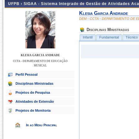
UFPB ›
SIGAA - Sistema Integrado de Gestão de Atividades Ac
Klesia Garcia Andrade
DEM - CCTA - DEPARTAMENTO DE 
Disciplinas Ministradas
Infantil
Fundamental
Técnico
KLESIA GARCIA ANDRADE
CCTA - DEPARTAMENTO DE EDUCAÇÃO
MUSICAL
Perfil Pessoal
Disciplinas Ministradas
Projetos de Pesquisa
Atividades de Extensão
Projetos de Monitoria
Ir ao Menu Principal