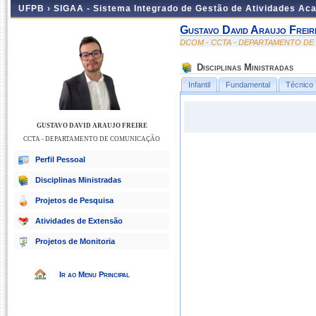
UFPB ›
SIGAA - Sistema Integrado de Gestão de Atividades Ac
Gustavo David Araujo Freir
DCOM - CCTA - DEPARTAMENTO D
Disciplinas Ministradas
Infantil
Fundamental
Técnico
GUSTAVO DAVID ARAUJO FREIRE
CCTA - DEPARTAMENTO DE COMUNICAÇÃO
Perfil Pessoal
Disciplinas Ministradas
Projetos de Pesquisa
Atividades de Extensão
Projetos de Monitoria
Ir ao Menu Principal