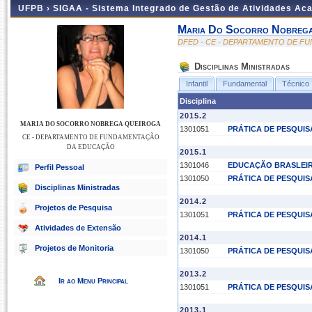
UFPB ›
SIGAA - Sistema Integrado de Gestão de Atividades Ac
Maria Do Socorro Nobrega
DFED - CE - DEPARTAMENTO DE 
Disciplinas Ministradas
Infantil
Fundamental
Técnico
Disciplina
2015.2
MARIA DO SOCORRO NOBREGA QUEIROGA
1301051
PRÁTICA DE PESQUIS
CE - DEPARTAMENTO DE FUNDAMENTAÇÃO
DA EDUCAÇÃO
2015.1
1301046
EDUCAÇÃO BRASLEI
Perfil Pessoal
1301050
PRÁTICA DE PESQUIS
Disciplinas Ministradas
2014.2
Projetos de Pesquisa
1301051
PRÁTICA DE PESQUIS
Atividades de Extensão
2014.1
Projetos de Monitoria
1301050
PRÁTICA DE PESQUIS
2013.2
Ir ao Menu Principal
1301051
PRÁTICA DE PESQUIS
2013.1