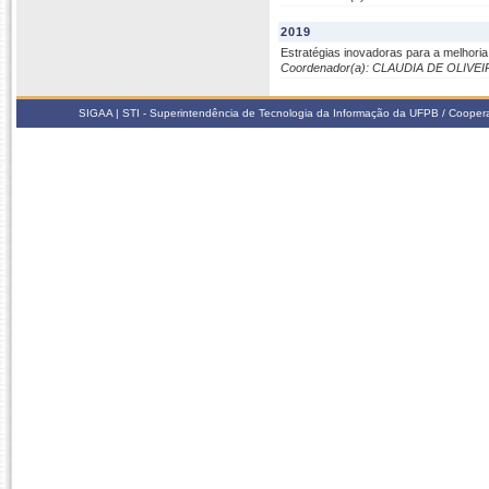
2019
Estratégias inovadoras para a melhori
Coordenador(a): CLAUDIA DE OLIVE
SIGAA | STI - Superintendência de Tecnologia da Informação da UFPB / Coope