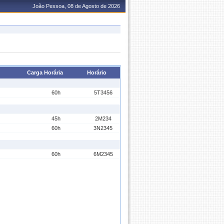
João Pessoa, 08 de Agosto de 2026
Carga Horária
Horário
60h
5T3456
45h
2M234
60h
3N2345
60h
6M2345