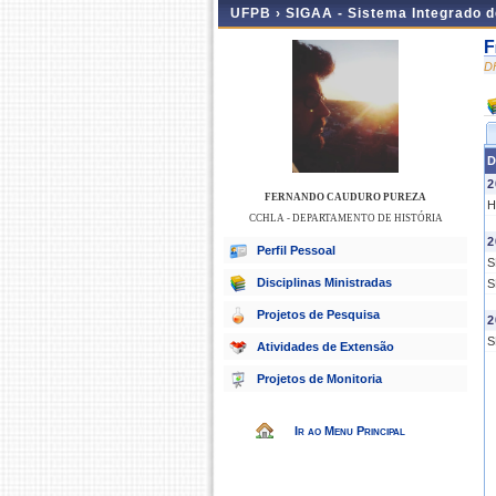
UFPB ›
SIGAA - Sistema Integrado 
F
D
D
2
FERNANDO CAUDURO PUREZA
H
CCHLA - DEPARTAMENTO DE HISTÓRIA
2
Perfil Pessoal
S
Disciplinas Ministradas
S
Projetos de Pesquisa
2
S
Atividades de Extensão
Projetos de Monitoria
Ir ao Menu Principal