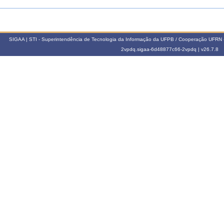
SIGAA | STI - Superintendência de Tecnologia da Informação da UFPB / Cooperação UFRN 
2vpdq.sigaa-6d48877c66-2vpdq |
v26.7.8