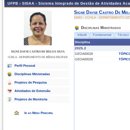
UFPB ›
SIGAA - Sistema Integrado de Gestão de Atividades Ac
Signe Dayse Castro De Mel
DMDI - CCHLA - DEPARTAMENTO DE 
Disciplinas Ministradas
Infantil
Fundamental
Técnico
Disciplina
2025.2
SIGNE DAYSE CASTRO DE MELO E SILVA
GEOA00028
TÓPICO
CCHLA - DEPARTAMENTO DE MÍDIAS DIGITAIS
GEOA00028
TÓPICO
Perfil Pessoal
Disciplinas Ministradas
Projetos de Pesquisa
Atividades de Extensão
Projetos de Monitoria
Ir ao Menu Principal