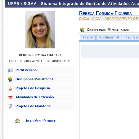
UFPB ›
SIGAA - Sistema Integrado de Gestão de Atividades Ac
Rebeca Formiga Figueira
DADM - CCSA - DEPARTAMENTO DE
Disciplinas Ministradas
Infantil
Fundamental
Técnico
REBECA FORMIGA FIGUEIRA
CCSA - DEPARTAMENTO DE ADMINISTRACAO
Perfil Pessoal
Disciplinas Ministradas
Projetos de Pesquisa
Atividades de Extensão
Projetos de Monitoria
Ir ao Menu Principal