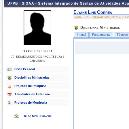
UFPB ›
SIGAA - Sistema Integrado de Gestão de Atividades Ac
Elyane Lins Correa
DARQ - CT - DEPARTAMENTO DE A
Disciplinas Ministradas
Infantil
Fundamental
Técnico
ELYANE LINS CORREA
CT - DEPARTAMENTO DE ARQUITETURA E
URBANISMO
Perfil Pessoal
Disciplinas Ministradas
Projetos de Pesquisa
Atividades de Extensão
Projetos de Monitoria
Ir ao Menu Principal