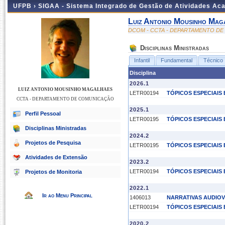
UFPB ›
SIGAA - Sistema Integrado de Gestão de Atividades Ac
Luiz Antonio Mousinho Mag
DCOM - CCTA - DEPARTAMENTO D
Disciplinas Ministradas
Infantil
Fundamental
Técnico
Disciplina
2026.1
LUIZ ANTONIO MOUSINHO MAGALHAES
LETR00194
TÓPICOS ESPECIAIS
CCTA - DEPARTAMENTO DE COMUNICAÇÃO
2025.1
Perfil Pessoal
LETR00195
TÓPICOS ESPECIAIS 
Disciplinas Ministradas
2024.2
Projetos de Pesquisa
LETR00195
TÓPICOS ESPECIAIS 
Atividades de Extensão
2023.2
LETR00194
TÓPICOS ESPECIAIS
Projetos de Monitoria
2022.1
Ir ao Menu Principal
1406013
NARRATIVAS AUDIOV
LETR00194
TÓPICOS ESPECIAIS
2020.2